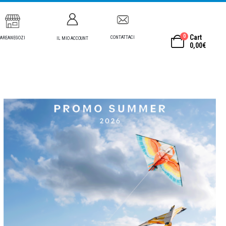
0
Cart
CONTATTACI
AREANEGOZI
IL MIO ACCOUNT
0,00
€