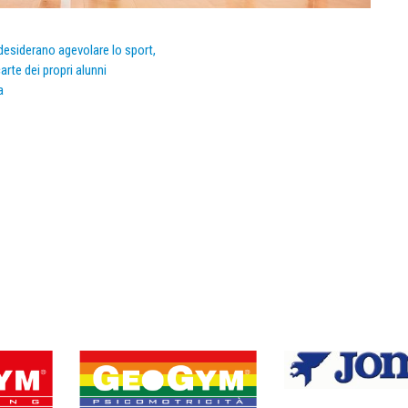
e desiderano agevolare lo sport,
arte dei propri alunni
a