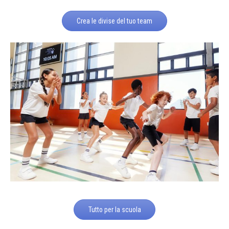
Crea le divise del tuo team
Tutto per la scuola