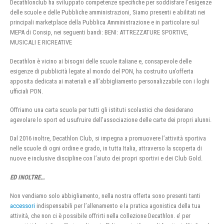
Decathlonclub ha sviluppato competenze specifiche per soddisfare l’esigenze
delle scuole e delle Pubbliche amministrazioni, Siamo presenti e abilitati nei
principali marketplace della Pubblica Amministrazione e in particolare sul
MEPA di Consip, nei seguenti bandi: BENI: ATTREZZATURE SPORTIVE,
MUSICALI E RICREATIVE
Decathlon è vicino ai bisogni delle scuole italiane e, consapevole delle
esigenze di pubblicità legate al mondo del PON, ha costruito un’offerta
apposita dedicata ai materiali e all’abbigliamento personalizzabile con i loghi
ufficiali PON.
Offriamo una carta scuola per tutti gli istituti scolastici che desiderano
agevolare lo sport ed usufruire dell’associazione delle carte dei propri alunni.
Dal 2016 inoltre, Decathlon Club, si impegna a promuovere l’attività sportiva
nelle scuole di ogni ordine e grado, in tutta Italia, attraverso la scoperta di
nuove e inclusive discipline con l’aiuto dei propri sportivi e dei Club Gold.
ED INOLTRE…
Non vendiamo solo abbigliamento, nella nostra offerta sono presenti tanti
accessori
indispensabili per l’allenamento e la pratica agonistica della tua
attività, che non ci è possibile offrirti nella collezione Decathlon. e’ per