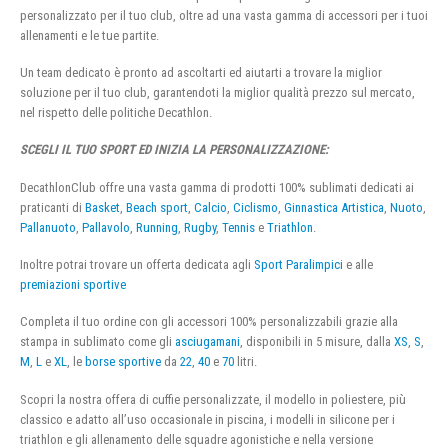
personalizzato per il tuo club, oltre ad una vasta gamma di accessori per i tuoi
allenamenti e le tue partite.
Un team dedicato è pronto ad ascoltarti ed aiutarti a trovare la miglior
soluzione per il tuo club, garantendoti la miglior qualità prezzo sul mercato,
nel rispetto delle politiche Decathlon.
SCEGLI IL TUO SPORT ED INIZIA LA PERSONALIZZAZIONE:
DecathlonClub offre una vasta gamma di prodotti 100% sublimati dedicati ai
praticanti di
Basket
,
Beach sport
,
Calcio
,
Ciclismo
,
Ginnastica Artistica
,
Nuoto
,
Pallanuoto
,
Pallavolo
,
Running
,
Rugby
,
Tennis
e
Triathlon
.
Inoltre potrai trovare un offerta dedicata agli
Sport Paralimpici
e alle
premiazioni sportive
Completa il tuo ordine con gli accessori 100% personalizzabili grazie alla
stampa in sublimato come gli
asciugamani
, disponibili in 5 misure, dalla
XS
,
S
,
M
,
L
e
XL
, le
borse sportive
da
22
,
40
e
70
litri.
Scopri la nostra offera di cuffie personalizzate, il modello in poliestere, più
classico e adatto all’uso occasionale in piscina, i modelli in silicone per i
triathlon e gli allenamento delle squadre agonistiche e nella versione