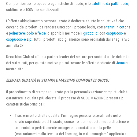
Competition per le squadre agonistiche di nuoto, e le
calottine da pallanuoto
,
sublimate e 100% personalizzabili
L’offerta abbigliamento personalizzato è dedicata a tutte le collettività che
cercano dei prodotti da rendere unici con i proprio loghi, come
tshirt
in
cotone
e
poliestere
,
polo
e
felpe
, disponibili nei modelli
girocollo
, con
cappuccio
e
cappuccio e zip
. Tutti i prodotti abbigliamento sono ordinabili dalla taglia 5/6
anni alla 2xl.
Decathlon Club si affida a partner leader del settore per soddisfare le richieste
dei sui clienti, per questo motivo potrai trovare le offerte dedicate di
Joma
sul
nostro sito.
ELEVATA QUALITÀ DI STAMPA E MASSIMO COMFORT DI GIOCO:
Il procedimento di stampa utilizzato per la personalizzazione completi club ti
garantisce la qualità più elevata. Il processo di SUBLIMAZIONE presenta 2
caratteristiche principali:
Trasferimento di alta qualità: l’immagine penetra letteralmente nello
strato superficiale del tessuto, consentendo in questo modo di ottenere
un prodotto perfettamente omogeneo a contatto con la pelle
(contrariamente alla tecnica del flocking, in cui l’immagine è applicata al