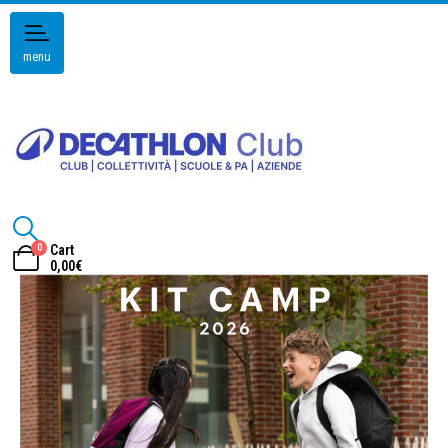
menu
0
Cart
0,00
€