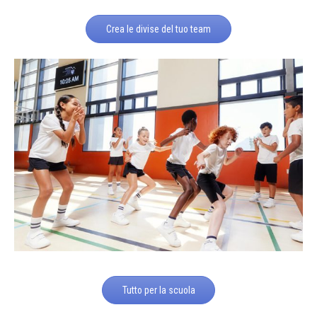
Crea le divise del tuo team
Tutto per la scuola