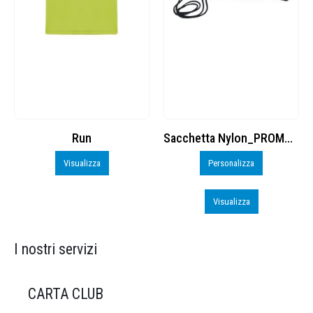
Run
Sacchetta Nylon_PROMO_perso
Cuffia P
Visualizza
Personalizza
Inizia a Pe
Visualizza
Visu
I nostri servizi
CARTA CLUB