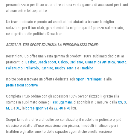
personalizzato per il tuo club, oltre ad una vasta gamma di accessori per i tuoi
allenamenti e le tue partite.
Un team dedicato è pronto ad ascoltarti ed aiutarti a trovare la miglior
soluzione per il tuo club, garantendoti la miglior qualità prezzo sul mercato,
nel rispetto delle politiche Decathlon.
SCEGLI IL TUO SPORT ED INIZIA LA PERSONALIZZAZIONE:
DecathlonClub offre una vasta gamma di prodotti 100% sublimati dedicati ai
praticanti di
Basket
,
Beach sport
,
Calcio
,
Ciclismo
,
Ginnastica Artistica
,
Nuoto
,
Pallanuoto
,
Pallavolo
,
Running
,
Rugby
,
Tennis
e
Triathlon
.
Inoltre potrai trovare un offerta dedicata agli
Sport Paralimpici
e alle
premiazioni sportive
Completa il tuo ordine con gli accessori 100% personalizzabili grazie alla
stampa in sublimato come gli
asciugamani
, disponibili in 5 misure, dalla
XS
,
S
,
M
,
L
e
XL
, le
borse sportive
da
22
,
40
e
70
litri.
Scopri la nostra offera di cuffie personalizzate, il modello in poliestere, più
classico e adatto all’uso occasionale in piscina, i modelli in silicone per i
triathlon e gli allenamento delle squadre agonistiche e nella versione