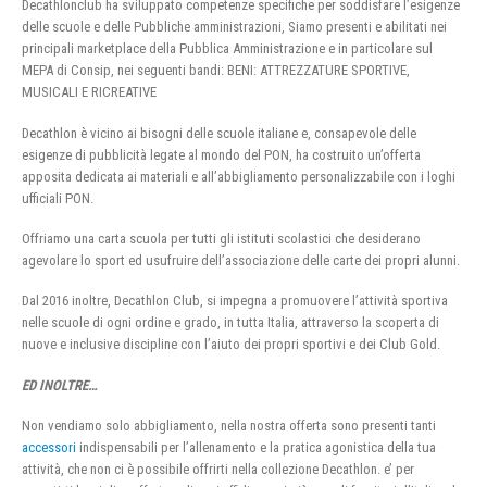
Decathlonclub ha sviluppato competenze specifiche per soddisfare l’esigenze
delle scuole e delle Pubbliche amministrazioni, Siamo presenti e abilitati nei
principali marketplace della Pubblica Amministrazione e in particolare sul
MEPA di Consip, nei seguenti bandi: BENI: ATTREZZATURE SPORTIVE,
MUSICALI E RICREATIVE
Decathlon è vicino ai bisogni delle scuole italiane e, consapevole delle
esigenze di pubblicità legate al mondo del PON, ha costruito un’offerta
apposita dedicata ai materiali e all’abbigliamento personalizzabile con i loghi
ufficiali PON.
Offriamo una carta scuola per tutti gli istituti scolastici che desiderano
agevolare lo sport ed usufruire dell’associazione delle carte dei propri alunni.
Dal 2016 inoltre, Decathlon Club, si impegna a promuovere l’attività sportiva
nelle scuole di ogni ordine e grado, in tutta Italia, attraverso la scoperta di
nuove e inclusive discipline con l’aiuto dei propri sportivi e dei Club Gold.
ED INOLTRE…
Non vendiamo solo abbigliamento, nella nostra offerta sono presenti tanti
accessori
indispensabili per l’allenamento e la pratica agonistica della tua
attività, che non ci è possibile offrirti nella collezione Decathlon. e’ per