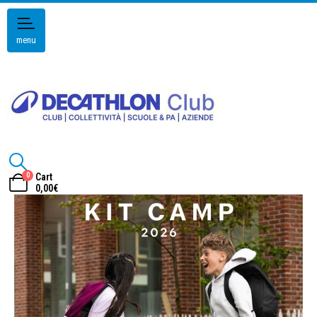
menu
0
Cart
0,00
€