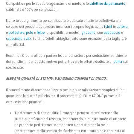
Competition per le squadre agonistiche di nuoto, e le
calottine da pallanuoto
,
sublimate e 100% personalizzabili
L’offerta abbigliamento personalizzato è dedicata a tutte le collettività che
cercano dei prodotti da rendere unici con i proprio loghi, come
tshirt
in
cotone
e
poliestere
,
polo
e
felpe
, disponibili nei modelli
girocollo
, con
cappuccio
e
cappuccio e zip
. Tutti i prodotti abbigliamento sono ordinabili dalla taglia 5/6
anni alla 2xl.
Decathlon Club si affida a partner leader del settore per soddisfare le richieste
dei sui clienti, per questo motivo potrai trovare le offerte dedicate di
Joma
sul
nostro sito.
ELEVATA QUALITÀ DI STAMPA E MASSIMO COMFORT DI GIOCO:
Il procedimento di stampa utilizzato per la personalizzazione completi club ti
garantisce la qualità più elevata. Il processo di SUBLIMAZIONE presenta 2
caratteristiche principali:
Trasferimento di alta qualità: l’immagine penetra letteralmente nello
strato superficiale del tessuto, consentendo in questo modo di ottenere
un prodotto perfettamente omogeneo a contatto con la pelle
(contrariamente alla tecnica del flocking, in cui l’immagine è applicata al