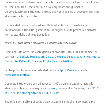
Personalizza la tua divisa, rendi unica la tua squadra con il servizio esclusivo
di Decathlon. Con Decathlon Club puoi acquistare abbigliamento
personalizzato per il tuo club, oltre ad una vasta gamma di accessori per i tuoi
allenamenti e le tue partite.
Un team dedicato è pronto ad ascoltarti ed aiutarti a trovare la miglior
soluzione per il tuo club, garantendoti la miglior qualità prezzo sul mercato,
nel rispetto delle politiche Decathlon.
SCEGLI IL TUO SPORT ED INIZIA LA PERSONALIZZAZIONE:
DecathlonClub offre una vasta gamma di prodotti 100% sublimati dedicati ai
praticanti di
Basket
,
Beach sport
,
Calcio
,
Ciclismo
,
Ginnastica Artistica
,
Nuoto
,
Pallanuoto
,
Pallavolo
,
Running
,
Rugby
,
Tennis
e
Triathlon
.
Inoltre potrai trovare un offerta dedicata agli
Sport Paralimpici
e alle
premiazioni sportive
Completa il tuo ordine con gli accessori 100% personalizzabili grazie alla
stampa in sublimato come gli
asciugamani
, disponibili in 5 misure, dalla
XS
,
S
,
M
,
L
e
XL
, le
borse sportive
da
22
,
40
e
70
litri.
Scopri la nostra offera di cuffie personalizzate, il modello in poliestere, più