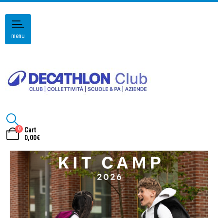
menu
0
Cart
0,00
€