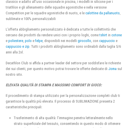
classico e adatto all’uso occasionale in piscina, i modelli in silicone per i
triathlon e gli allenamento delle squadre agonistiche e nella versione
Competition per le squadre agonistiche di nuoto, e le
calottine da pallanuoto
,
sublimate e 100% personalizzabili
L’offerta abbigliamento personalizzato è dedicata a tutte le collettività che
cercano dei prodotti da rendere unici con i proprio loghi, come
tshirt
in
cotone
e
poliestere
,
polo
e
felpe
, disponibili nei modelli
girocollo
, con
cappuccio
e
cappuccio e zip
. Tutti i prodotti abbigliamento sono ordinabili dalla taglia 5/6
anni alla 2xl.
Decathlon Club si affida a partner leader del settore per soddisfare le richieste
dei sui clienti, per questo motivo potrai trovare le offerte dedicate di
Joma
sul
nostro sito.
ELEVATA QUALITÀ DI STAMPA E MASSIMO COMFORT DI GIOCO:
Il procedimento di stampa utilizzato per la personalizzazione completi club ti
garantisce la qualità più elevata. Il processo di SUBLIMAZIONE presenta 2
caratteristiche principali:
Trasferimento di alta qualità: l’immagine penetra letteralmente nello
strato superficiale del tessuto, consentendo in questo modo di ottenere