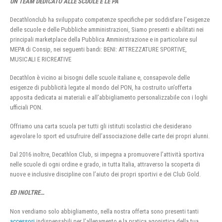
UN TEAM DEDICATO ALLE SCUOLE E LE PA
Decathlonclub ha sviluppato competenze specifiche per soddisfare l’esigenze
delle scuole e delle Pubbliche amministrazioni, Siamo presenti e abilitati nei
principali marketplace della Pubblica Amministrazione e in particolare sul
MEPA di Consip, nei seguenti bandi: BENI: ATTREZZATURE SPORTIVE,
MUSICALI E RICREATIVE
Decathlon è vicino ai bisogni delle scuole italiane e, consapevole delle
esigenze di pubblicità legate al mondo del PON, ha costruito un’offerta
apposita dedicata ai materiali e all’abbigliamento personalizzabile con i loghi
ufficiali PON.
Offriamo una carta scuola per tutti gli istituti scolastici che desiderano
agevolare lo sport ed usufruire dell’associazione delle carte dei propri alunni.
Dal 2016 inoltre, Decathlon Club, si impegna a promuovere l’attività sportiva
nelle scuole di ogni ordine e grado, in tutta Italia, attraverso la scoperta di
nuove e inclusive discipline con l’aiuto dei propri sportivi e dei Club Gold.
ED INOLTRE…
Non vendiamo solo abbigliamento, nella nostra offerta sono presenti tanti
accessori
indispensabili per l’allenamento e la pratica agonistica della tua