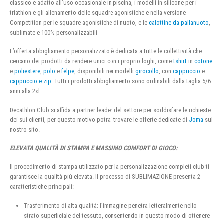
classico e adatto all’uso occasionale in piscina, i modelli in silicone per i
triathlon e gli allenamento delle squadre agonistiche e nella versione
Competition per le squadre agonistiche di nuoto, e le
calottine da pallanuoto
,
sublimate e 100% personalizzabili
L’offerta abbigliamento personalizzato è dedicata a tutte le collettività che
cercano dei prodotti da rendere unici con i proprio loghi, come
tshirt
in
cotone
e
poliestere
,
polo
e
felpe
, disponibili nei modelli
girocollo
, con
cappuccio
e
cappuccio e zip
. Tutti i prodotti abbigliamento sono ordinabili dalla taglia 5/6
anni alla 2xl.
Decathlon Club si affida a partner leader del settore per soddisfare le richieste
dei sui clienti, per questo motivo potrai trovare le offerte dedicate di
Joma
sul
nostro sito.
ELEVATA QUALITÀ DI STAMPA E MASSIMO COMFORT DI GIOCO:
Il procedimento di stampa utilizzato per la personalizzazione completi club ti
garantisce la qualità più elevata. Il processo di SUBLIMAZIONE presenta 2
caratteristiche principali:
Trasferimento di alta qualità: l’immagine penetra letteralmente nello
strato superficiale del tessuto, consentendo in questo modo di ottenere