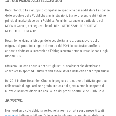
UN TEAM DEDICATO ALLE SCUOLE E LE PA
Decathlonclub ha sviluppato competenze specifiche per soddisfare l’esigenze
delle scuole e delle Pubbliche amministrazioni, Siamo presenti e abilitati nei
principali marketplace della Pubblica Amministrazione e in particolare sul
MEPA di Consip, nei seguenti bandi: BENI: ATTREZZATURE SPORTIVE,
MUSICALI E RICREATIVE
Decathlon è vicino ai bisogni delle scuole italiane e, consapevole delle
esigenze di pubblicità legate al mondo del PON, ha costruito un’offerta
apposita dedicata ai materiali e all’abbigliamento personalizzabile con i loghi
ufficiali PON.
Offriamo una carta scuola per tutti gli istituti scolastici che desiderano
agevolare lo sport ed usufruire dell’associazione delle carte dei propri alunni.
Dal 2016 inoltre, Decathlon Club, si impegna a promuovere l’attività sportiva
nelle scuole di ogni ordine e grado, in tutta Italia, attraverso la scoperta di
nuove e inclusive discipline con l’aiuto dei propri sportivi e dei Club Gold.
ED INOLTRE…
Non vendiamo solo abbigliamento, nella nostra offerta sono presenti tanti
accessori
indispensabili per l’allenamento e la pratica agonistica della tua