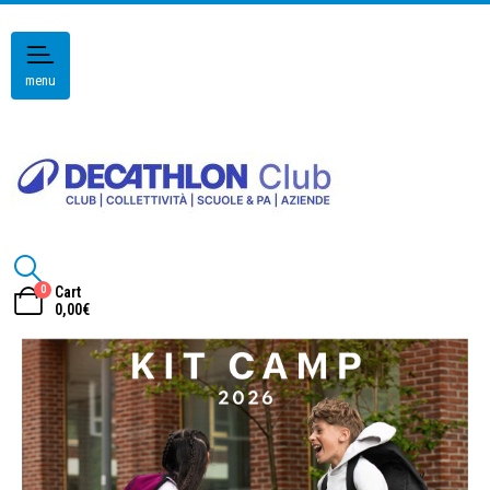
menu
0
Cart
0,00
€