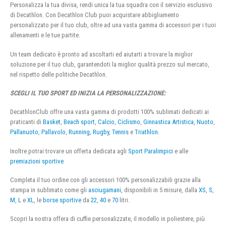
Personalizza la tua divisa, rendi unica la tua squadra con il servizio esclusivo
di Decathlon. Con Decathlon Club puoi acquistare abbigliamento
personalizzato per il tuo club, oltre ad una vasta gamma di accessori per i tuoi
allenamenti e le tue partite.
Un team dedicato è pronto ad ascoltarti ed aiutarti a trovare la miglior
soluzione per il tuo club, garantendoti la miglior qualità prezzo sul mercato,
nel rispetto delle politiche Decathlon.
SCEGLI IL TUO SPORT ED INIZIA LA PERSONALIZZAZIONE:
DecathlonClub offre una vasta gamma di prodotti 100% sublimati dedicati ai
praticanti di
Basket
,
Beach sport
,
Calcio
,
Ciclismo
,
Ginnastica Artistica
,
Nuoto
,
Pallanuoto
,
Pallavolo
,
Running
,
Rugby
,
Tennis
e
Triathlon
.
Inoltre potrai trovare un offerta dedicata agli
Sport Paralimpici
e alle
premiazioni sportive
Completa il tuo ordine con gli accessori 100% personalizzabili grazie alla
stampa in sublimato come gli
asciugamani
, disponibili in 5 misure, dalla
XS
,
S
,
M
,
L
e
XL
, le
borse sportive
da
22
,
40
e
70
litri.
Scopri la nostra offera di cuffie personalizzate, il modello in poliestere, più