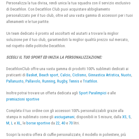
Personalizza la tua divisa, rendi unica la tua squadra con il servizio esclusivo
di Decathlon. Con Decathlon Club puoi acquistare abbigliamento
personalizzato per il tuo club, oltre ad una vasta gamma di accessori per i tuoi
allenamenti e le tue partite.
Un team dedicato è pronto ad ascoltarti ed aiutarti a trovare la miglior
soluzione per il tuo club, garantendoti la miglior qualità prezzo sul mercato,
nel rispetto delle politiche Decathlon.
SCEGLI IL TUO SPORT ED INIZIA LA PERSONALIZZAZIONE:
DecathlonClub offre una vasta gamma di prodotti 100% sublimati dedicati ai
praticanti di
Basket
,
Beach sport
,
Calcio
,
Ciclismo
,
Ginnastica Artistica
,
Nuoto
,
Pallanuoto
,
Pallavolo
,
Running
,
Rugby
,
Tennis
e
Triathlon
.
Inoltre potrai trovare un offerta dedicata agli
Sport Paralimpici
e alle
premiazioni sportive
Completa il tuo ordine con gli accessori 100% personalizzabili grazie alla
stampa in sublimato come gli
asciugamani
, disponibili in 5 misure, dalla
XS
,
S
,
M
,
L
e
XL
, le
borse sportive
da
22
,
40
e
70
litri.
Scopri la nostra offera di cuffie personalizzate, il modello in poliestere, più