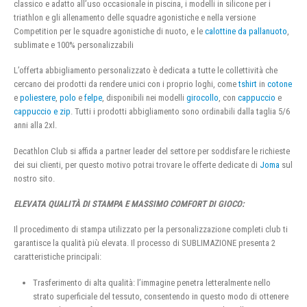
classico e adatto all’uso occasionale in piscina, i modelli in silicone per i
triathlon e gli allenamento delle squadre agonistiche e nella versione
Competition per le squadre agonistiche di nuoto, e le
calottine da pallanuoto
,
sublimate e 100% personalizzabili
L’offerta abbigliamento personalizzato è dedicata a tutte le collettività che
cercano dei prodotti da rendere unici con i proprio loghi, come
tshirt
in
cotone
e
poliestere
,
polo
e
felpe
, disponibili nei modelli
girocollo
, con
cappuccio
e
cappuccio e zip
. Tutti i prodotti abbigliamento sono ordinabili dalla taglia 5/6
anni alla 2xl.
Decathlon Club si affida a partner leader del settore per soddisfare le richieste
dei sui clienti, per questo motivo potrai trovare le offerte dedicate di
Joma
sul
nostro sito.
ELEVATA QUALITÀ DI STAMPA E MASSIMO COMFORT DI GIOCO:
Il procedimento di stampa utilizzato per la personalizzazione completi club ti
garantisce la qualità più elevata. Il processo di SUBLIMAZIONE presenta 2
caratteristiche principali:
Trasferimento di alta qualità: l’immagine penetra letteralmente nello
strato superficiale del tessuto, consentendo in questo modo di ottenere