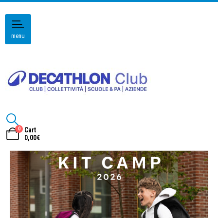
menu
0
Cart
0,00
€