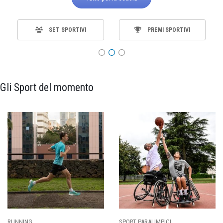
SET SPORTIVI
PREMI SPORTIVI
Gli Sport del momento
CI
CALCIO
BASKET