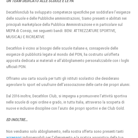
UN TEAM DEDICATO ALLE SCUOLE E LE PA
Decathlonclub ha sviluppato competenze specifiche per soddisfare l’esigenze
delle scuole e delle Pubbliche amministrazioni, Siamo presenti e abilitati nei
principali marketplace della Pubblica Amministrazione e in particolare sul
MEPA di Consip, nei seguenti bandi: BENI: ATTREZZATURE SPORTIVE,
MUSICALI E RICREATIVE
Decathlon è vicino ai bisogni delle scuole italiane e, consapevole delle
esigenze di pubblicità legate al mondo del PON, ha costruito un’offerta
apposita dedicata ai materiali e all’abbigliamento personalizzabile con i loghi
ufficiali PON.
Offriamo una carta scuola per tutti gli istituti scolastici che desiderano
agevolare lo sport ed usufruire dell’associazione delle carte dei propri alunni.
Dal 2016 inoltre, Decathlon Club, si impegna a promuovere l’attività sportiva
nelle scuole di ogni ordine e grado, in tutta Italia, attraverso la scoperta di
nuove e inclusive discipline con l’aiuto dei propri sportivi e dei Club Gold.
ED INOLTRE…
Non vendiamo solo abbigliamento, nella nostra offerta sono presenti tanti
accessori
indispensabili per l’allenamento e la pratica agonistica della tua