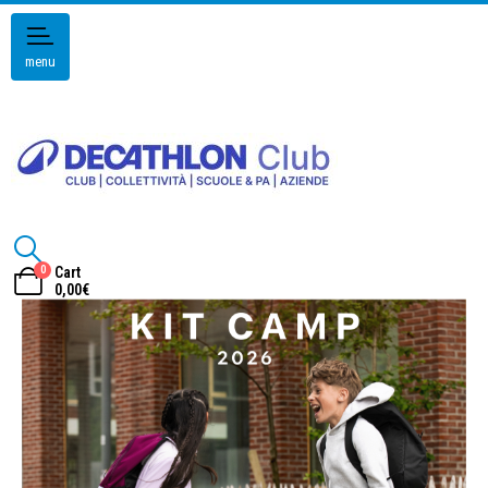
menu
0
Cart
0,00
€