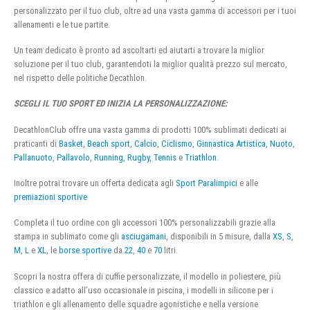
personalizzato per il tuo club, oltre ad una vasta gamma di accessori per i tuoi
allenamenti e le tue partite.
Un team dedicato è pronto ad ascoltarti ed aiutarti a trovare la miglior
soluzione per il tuo club, garantendoti la miglior qualità prezzo sul mercato,
nel rispetto delle politiche Decathlon.
SCEGLI IL TUO SPORT ED INIZIA LA PERSONALIZZAZIONE:
DecathlonClub offre una vasta gamma di prodotti 100% sublimati dedicati ai
praticanti di
Basket
,
Beach sport
,
Calcio
,
Ciclismo
,
Ginnastica Artistica
,
Nuoto
,
Pallanuoto
,
Pallavolo
,
Running
,
Rugby
,
Tennis
e
Triathlon
.
Inoltre potrai trovare un offerta dedicata agli
Sport Paralimpici
e alle
premiazioni sportive
Completa il tuo ordine con gli accessori 100% personalizzabili grazie alla
stampa in sublimato come gli
asciugamani
, disponibili in 5 misure, dalla
XS
,
S
,
M
,
L
e
XL
, le
borse sportive
da
22
,
40
e
70
litri.
Scopri la nostra offera di cuffie personalizzate, il modello in poliestere, più
classico e adatto all’uso occasionale in piscina, i modelli in silicone per i
triathlon e gli allenamento delle squadre agonistiche e nella versione