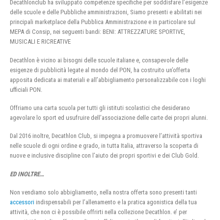
Decathlonclub ha sviluppato competenze specifiche per soddisfare l’esigenze
delle scuole e delle Pubbliche amministrazioni, Siamo presenti e abilitati nei
principali marketplace della Pubblica Amministrazione e in particolare sul
MEPA di Consip, nei seguenti bandi: BENI: ATTREZZATURE SPORTIVE,
MUSICALI E RICREATIVE
Decathlon è vicino ai bisogni delle scuole italiane e, consapevole delle
esigenze di pubblicità legate al mondo del PON, ha costruito un’offerta
apposita dedicata ai materiali e all’abbigliamento personalizzabile con i loghi
ufficiali PON.
Offriamo una carta scuola per tutti gli istituti scolastici che desiderano
agevolare lo sport ed usufruire dell’associazione delle carte dei propri alunni.
Dal 2016 inoltre, Decathlon Club, si impegna a promuovere l’attività sportiva
nelle scuole di ogni ordine e grado, in tutta Italia, attraverso la scoperta di
nuove e inclusive discipline con l’aiuto dei propri sportivi e dei Club Gold.
ED INOLTRE…
Non vendiamo solo abbigliamento, nella nostra offerta sono presenti tanti
accessori
indispensabili per l’allenamento e la pratica agonistica della tua
attività, che non ci è possibile offrirti nella collezione Decathlon. e’ per