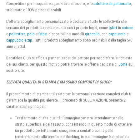
Competition per le squadre agonistiche di nuoto, e le
calottine da pallanuoto
,
sublimate e 100% personalizzabili
L’offerta abbigliamento personalizzato è dedicata a tutte le collettività che
cercano dei prodotti da rendere unici con i proprio loghi, come
tshirt
in
cotone
e
poliestere
,
polo
e
felpe
, disponibili nei modelli
girocollo
, con
cappuccio
e
cappuccio e zip
. Tutti i prodotti abbigliamento sono ordinabili dalla taglia 5/6
anni alla 2xl.
Decathlon Club si affida a partner leader del settore per soddisfare le richieste
dei sui clienti, per questo motivo potrai trovare le offerte dedicate di
Joma
sul
nostro sito.
ELEVATA QUALITÀ DI STAMPA E MASSIMO COMFORT DI GIOCO:
Il procedimento di stampa utilizzato per la personalizzazione completi club ti
garantisce la qualità più elevata. Il processo di SUBLIMAZIONE presenta 2
caratteristiche principali:
Trasferimento di alta qualità: l’immagine penetra letteralmente nello
strato superficiale del tessuto, consentendo in questo modo di ottenere
un prodotto perfettamente omogeneo a contatto con la pelle
(contrariamente alla tecnica del flocking, in cui l’immagine è applicata al