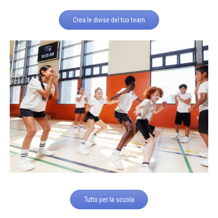
Crea le divise del tuo team
Tutto per la scuola