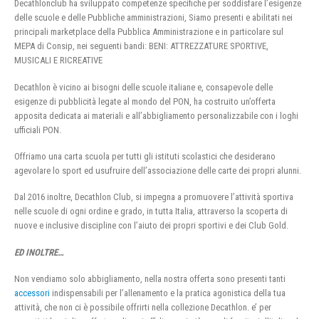
Decathlonclub ha sviluppato competenze specifiche per soddisfare l’esigenze
delle scuole e delle Pubbliche amministrazioni, Siamo presenti e abilitati nei
principali marketplace della Pubblica Amministrazione e in particolare sul
MEPA di Consip, nei seguenti bandi: BENI: ATTREZZATURE SPORTIVE,
MUSICALI E RICREATIVE
Decathlon è vicino ai bisogni delle scuole italiane e, consapevole delle
esigenze di pubblicità legate al mondo del PON, ha costruito un’offerta
apposita dedicata ai materiali e all’abbigliamento personalizzabile con i loghi
ufficiali PON.
Offriamo una carta scuola per tutti gli istituti scolastici che desiderano
agevolare lo sport ed usufruire dell’associazione delle carte dei propri alunni.
Dal 2016 inoltre, Decathlon Club, si impegna a promuovere l’attività sportiva
nelle scuole di ogni ordine e grado, in tutta Italia, attraverso la scoperta di
nuove e inclusive discipline con l’aiuto dei propri sportivi e dei Club Gold.
ED INOLTRE…
Non vendiamo solo abbigliamento, nella nostra offerta sono presenti tanti
accessori
indispensabili per l’allenamento e la pratica agonistica della tua
attività, che non ci è possibile offrirti nella collezione Decathlon. e’ per