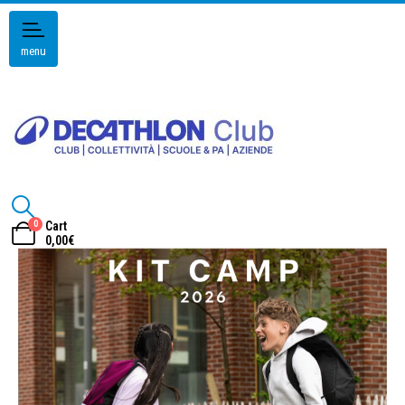
menu
0
Cart
0,00
€