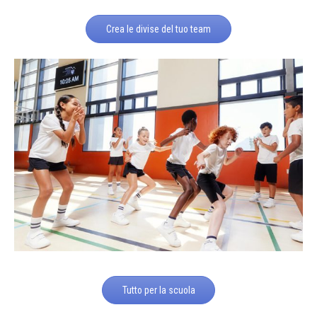
Crea le divise del tuo team
Tutto per la scuola