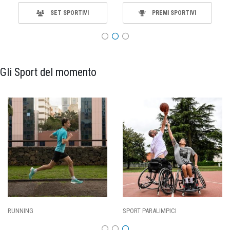
SET SPORTIVI
PREMI SPORTIVI
Gli Sport del momento
ALIMPICI
CALCIO
BASKET