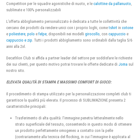
Competition per le squadre agonistiche di nuoto, e le
calottine da pallanuoto
,
sublimate e 100% personalizzabili
L’offerta abbigliamento personalizzato è dedicata a tutte le collettività che
cercano dei prodotti da rendere unici con i proprio loghi, come
tshirt
in
cotone
e
poliestere
,
polo
e
felpe
, disponibili nei modelli
girocollo
, con
cappuccio
e
cappuccio e zip
. Tutti i prodotti abbigliamento sono ordinabili dalla taglia 5/6
anni alla 2xl.
Decathlon Club si affida a partner leader del settore per soddisfare le richieste
dei sui clienti, per questo motivo potrai trovare le offerte dedicate di
Joma
sul
nostro sito.
ELEVATA QUALITÀ DI STAMPA E MASSIMO COMFORT DI GIOCO:
Il procedimento di stampa utilizzato per la personalizzazione completi club ti
garantisce la qualità più elevata. Il processo di SUBLIMAZIONE presenta 2
caratteristiche principali:
Trasferimento di alta qualità: l’immagine penetra letteralmente nello
strato superficiale del tessuto, consentendo in questo modo di ottenere
un prodotto perfettamente omogeneo a contatto con la pelle
(contrariamente alla tecnica del flocking, in cui l’immagine è applicata al