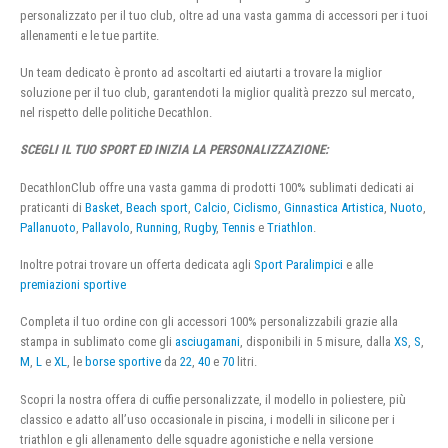
personalizzato per il tuo club, oltre ad una vasta gamma di accessori per i tuoi
allenamenti e le tue partite.
Un team dedicato è pronto ad ascoltarti ed aiutarti a trovare la miglior
soluzione per il tuo club, garantendoti la miglior qualità prezzo sul mercato,
nel rispetto delle politiche Decathlon.
SCEGLI IL TUO SPORT ED INIZIA LA PERSONALIZZAZIONE:
DecathlonClub offre una vasta gamma di prodotti 100% sublimati dedicati ai
praticanti di
Basket
,
Beach sport
,
Calcio
,
Ciclismo
,
Ginnastica Artistica
,
Nuoto
,
Pallanuoto
,
Pallavolo
,
Running
,
Rugby
,
Tennis
e
Triathlon
.
Inoltre potrai trovare un offerta dedicata agli
Sport Paralimpici
e alle
premiazioni sportive
Completa il tuo ordine con gli accessori 100% personalizzabili grazie alla
stampa in sublimato come gli
asciugamani
, disponibili in 5 misure, dalla
XS
,
S
,
M
,
L
e
XL
, le
borse sportive
da
22
,
40
e
70
litri.
Scopri la nostra offera di cuffie personalizzate, il modello in poliestere, più
classico e adatto all’uso occasionale in piscina, i modelli in silicone per i
triathlon e gli allenamento delle squadre agonistiche e nella versione