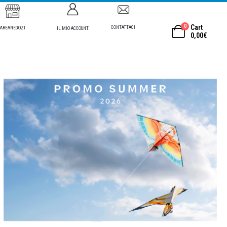
0
Cart
CONTATTACI
AREANEGOZI
IL MIO ACCOUNT
0,00
€