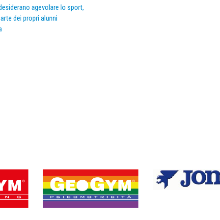
e desiderano agevolare lo sport,
arte dei propri alunni
a