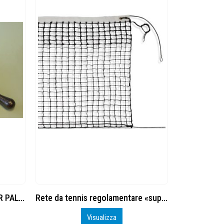
ARGANO TENNIS OTTONE PER PALO SEZ.ROTONDA
Rete da tennis regolamentare «super torneo»
Visualizza