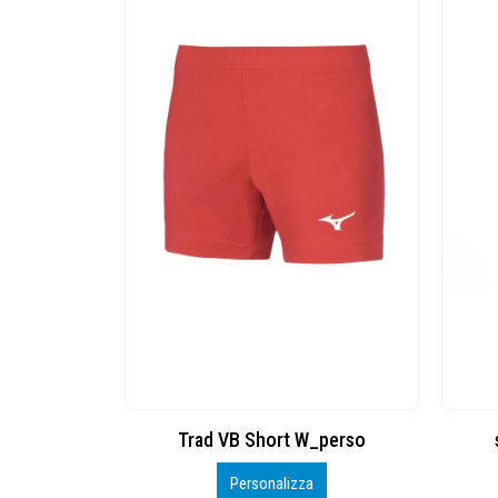
US OPEN XD Cartone 18 tubi da 4 palle
Trad VB Short W_perso
Personalizza