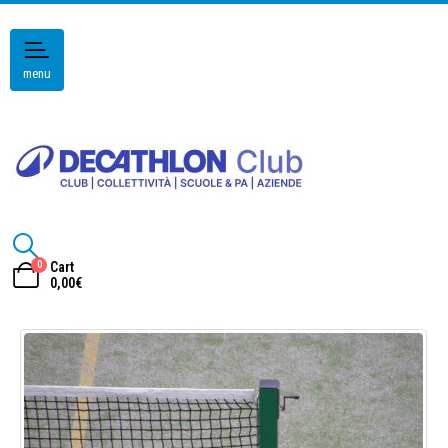
menu
0
Cart
0,00
€