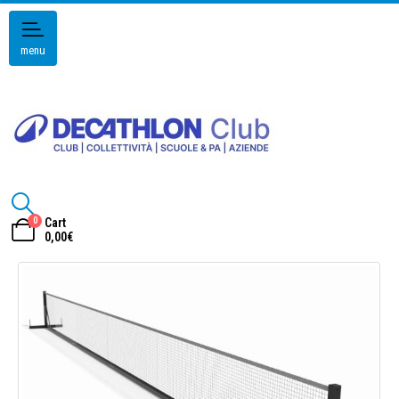
menu
0
Cart
0,00
€