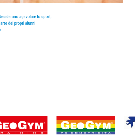
e desiderano agevolare lo sport,
arte dei propri alunni
a