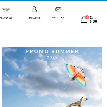
0
Cart
CONTATTACI
AREANEGOZI
IL MIO ACCOUNT
0,00
€