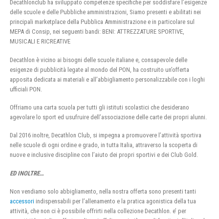
Decathlonclub ha sviluppato competenze specifiche per soddisfare l’esigenze
delle scuole e delle Pubbliche amministrazioni, Siamo presenti e abilitati nei
principali marketplace della Pubblica Amministrazione e in particolare sul
MEPA di Consip, nei seguenti bandi: BENI: ATTREZZATURE SPORTIVE,
MUSICALI E RICREATIVE
Decathlon è vicino ai bisogni delle scuole italiane e, consapevole delle
esigenze di pubblicità legate al mondo del PON, ha costruito un’offerta
apposita dedicata ai materiali e all’abbigliamento personalizzabile con i loghi
ufficiali PON.
Offriamo una carta scuola per tutti gli istituti scolastici che desiderano
agevolare lo sport ed usufruire dell’associazione delle carte dei propri alunni.
Dal 2016 inoltre, Decathlon Club, si impegna a promuovere l’attività sportiva
nelle scuole di ogni ordine e grado, in tutta Italia, attraverso la scoperta di
nuove e inclusive discipline con l’aiuto dei propri sportivi e dei Club Gold.
ED INOLTRE…
Non vendiamo solo abbigliamento, nella nostra offerta sono presenti tanti
accessori
indispensabili per l’allenamento e la pratica agonistica della tua
attività, che non ci è possibile offrirti nella collezione Decathlon. e’ per