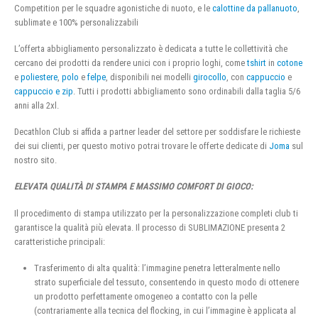
Competition per le squadre agonistiche di nuoto, e le
calottine da pallanuoto
,
sublimate e 100% personalizzabili
L’offerta abbigliamento personalizzato è dedicata a tutte le collettività che
cercano dei prodotti da rendere unici con i proprio loghi, come
tshirt
in
cotone
e
poliestere
,
polo
e
felpe
, disponibili nei modelli
girocollo
, con
cappuccio
e
cappuccio e zip
. Tutti i prodotti abbigliamento sono ordinabili dalla taglia 5/6
anni alla 2xl.
Decathlon Club si affida a partner leader del settore per soddisfare le richieste
dei sui clienti, per questo motivo potrai trovare le offerte dedicate di
Joma
sul
nostro sito.
ELEVATA QUALITÀ DI STAMPA E MASSIMO COMFORT DI GIOCO:
Il procedimento di stampa utilizzato per la personalizzazione completi club ti
garantisce la qualità più elevata. Il processo di SUBLIMAZIONE presenta 2
caratteristiche principali:
Trasferimento di alta qualità: l’immagine penetra letteralmente nello
strato superficiale del tessuto, consentendo in questo modo di ottenere
un prodotto perfettamente omogeneo a contatto con la pelle
(contrariamente alla tecnica del flocking, in cui l’immagine è applicata al