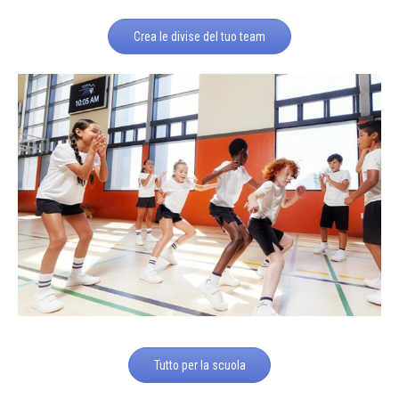
Crea le divise del tuo team
Tutto per la scuola