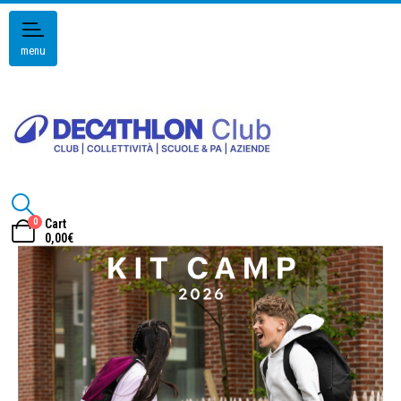
menu
0
Cart
0,00
€