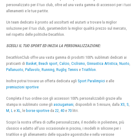
personalizzato per il tuo club, oltre ad una vasta gamma di accessori per i tuoi
allenamenti e le tue partite.
Un team dedicato è pronto ad ascoltarti ed aiutarti a trovare la miglior
soluzione per il tuo club, garantendoti la miglior qualità prezzo sul mercato,
nel rispetto delle politiche Decathlon.
SCEGLI IL TUO SPORT ED INIZIA LA PERSONALIZZAZIONE:
DecathlonClub offre una vasta gamma di prodotti 100% sublimati dedicati ai
praticanti di
Basket
,
Beach sport
,
Calcio
,
Ciclismo
,
Ginnastica Artistica
,
Nuoto
,
Pallanuoto
,
Pallavolo
,
Running
,
Rugby
,
Tennis
e
Triathlon
.
Inoltre potrai trovare un offerta dedicata agli
Sport Paralimpici
e alle
premiazioni sportive
Completa il tuo ordine con gli accessori 100% personalizzabili grazie alla
stampa in sublimato come gli
asciugamani
, disponibili in 5 misure, dalla
XS
,
S
,
M
,
L
e
XL
, le
borse sportive
da
22
,
40
e
70
litri.
Scopri la nostra offera di cuffie personalizzate, il modello in poliestere, più
classico e adatto all’uso occasionale in piscina, i modelli in silicone per i
triathlon e gli allenamento delle squadre agonistiche e nella versione