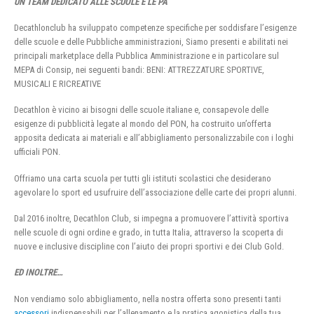
UN TEAM DEDICATO ALLE SCUOLE E LE PA
Decathlonclub ha sviluppato competenze specifiche per soddisfare l’esigenze
delle scuole e delle Pubbliche amministrazioni, Siamo presenti e abilitati nei
principali marketplace della Pubblica Amministrazione e in particolare sul
MEPA di Consip, nei seguenti bandi: BENI: ATTREZZATURE SPORTIVE,
MUSICALI E RICREATIVE
Decathlon è vicino ai bisogni delle scuole italiane e, consapevole delle
esigenze di pubblicità legate al mondo del PON, ha costruito un’offerta
apposita dedicata ai materiali e all’abbigliamento personalizzabile con i loghi
ufficiali PON.
Offriamo una carta scuola per tutti gli istituti scolastici che desiderano
agevolare lo sport ed usufruire dell’associazione delle carte dei propri alunni.
Dal 2016 inoltre, Decathlon Club, si impegna a promuovere l’attività sportiva
nelle scuole di ogni ordine e grado, in tutta Italia, attraverso la scoperta di
nuove e inclusive discipline con l’aiuto dei propri sportivi e dei Club Gold.
ED INOLTRE…
Non vendiamo solo abbigliamento, nella nostra offerta sono presenti tanti
accessori
indispensabili per l’allenamento e la pratica agonistica della tua