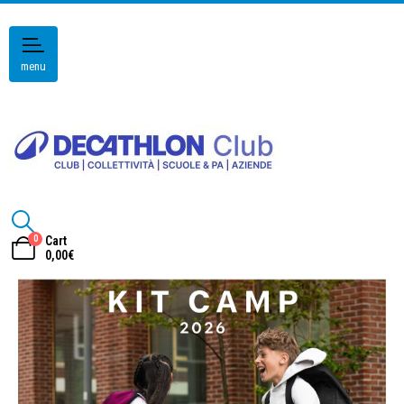
menu
0
Cart
0,00
€