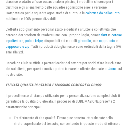
classico e adatto all’uso occasionale in piscina, i modelli in silicone per i
triathlon e gli allenamento delle squadre agonistiche e nella versione
Competition per le squadre agonistiche di nuoto, e le
calottine da pallanuoto
,
sublimate e 100% personalizzabili
L’offerta abbigliamento personalizzato è dedicata a tutte le collettività che
cercano dei prodotti da rendere unici con i proprio loghi, come
tshirt
in
cotone
e
poliestere
,
polo
e
felpe
, disponibili nei modelli
girocollo
, con
cappuccio
e
cappuccio e zip
. Tutti i prodotti abbigliamento sono ordinabili dalla taglia 5/6
anni alla 2xl.
Decathlon Club si affida a partner leader del settore per soddisfare le richieste
dei sui clienti, per questo motivo potrai trovare le offerte dedicate di
Joma
sul
nostro sito.
ELEVATA QUALITÀ DI STAMPA E MASSIMO COMFORT DI GIOCO:
Il procedimento di stampa utilizzato per la personalizzazione completi club ti
garantisce la qualità più elevata. Il processo di SUBLIMAZIONE presenta 2
caratteristiche principali:
Trasferimento di alta qualità: l’immagine penetra letteralmente nello
strato superficiale del tessuto, consentendo in questo modo di ottenere