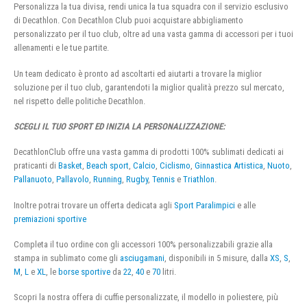
Personalizza la tua divisa, rendi unica la tua squadra con il servizio esclusivo
di Decathlon. Con Decathlon Club puoi acquistare abbigliamento
personalizzato per il tuo club, oltre ad una vasta gamma di accessori per i tuoi
allenamenti e le tue partite.
Un team dedicato è pronto ad ascoltarti ed aiutarti a trovare la miglior
soluzione per il tuo club, garantendoti la miglior qualità prezzo sul mercato,
nel rispetto delle politiche Decathlon.
SCEGLI IL TUO SPORT ED INIZIA LA PERSONALIZZAZIONE:
DecathlonClub offre una vasta gamma di prodotti 100% sublimati dedicati ai
praticanti di
Basket
,
Beach sport
,
Calcio
,
Ciclismo
,
Ginnastica Artistica
,
Nuoto
,
Pallanuoto
,
Pallavolo
,
Running
,
Rugby
,
Tennis
e
Triathlon
.
Inoltre potrai trovare un offerta dedicata agli
Sport Paralimpici
e alle
premiazioni sportive
Completa il tuo ordine con gli accessori 100% personalizzabili grazie alla
stampa in sublimato come gli
asciugamani
, disponibili in 5 misure, dalla
XS
,
S
,
M
,
L
e
XL
, le
borse sportive
da
22
,
40
e
70
litri.
Scopri la nostra offera di cuffie personalizzate, il modello in poliestere, più