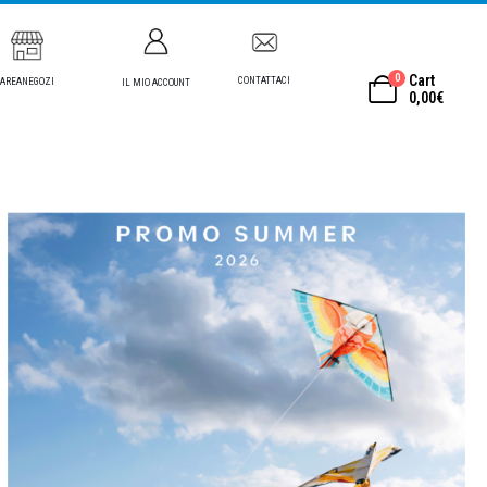
0
Cart
CONTATTACI
AREANEGOZI
IL MIO ACCOUNT
0,00
€