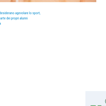
e desiderano agevolare lo sport,
arte dei propri alunni
a