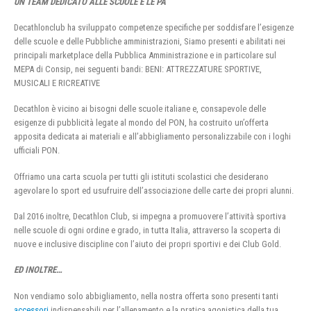
UN TEAM DEDICATO ALLE SCUOLE E LE PA
Decathlonclub ha sviluppato competenze specifiche per soddisfare l’esigenze
delle scuole e delle Pubbliche amministrazioni, Siamo presenti e abilitati nei
principali marketplace della Pubblica Amministrazione e in particolare sul
MEPA di Consip, nei seguenti bandi: BENI: ATTREZZATURE SPORTIVE,
MUSICALI E RICREATIVE
Decathlon è vicino ai bisogni delle scuole italiane e, consapevole delle
esigenze di pubblicità legate al mondo del PON, ha costruito un’offerta
apposita dedicata ai materiali e all’abbigliamento personalizzabile con i loghi
ufficiali PON.
Offriamo una carta scuola per tutti gli istituti scolastici che desiderano
agevolare lo sport ed usufruire dell’associazione delle carte dei propri alunni.
Dal 2016 inoltre, Decathlon Club, si impegna a promuovere l’attività sportiva
nelle scuole di ogni ordine e grado, in tutta Italia, attraverso la scoperta di
nuove e inclusive discipline con l’aiuto dei propri sportivi e dei Club Gold.
ED INOLTRE…
Non vendiamo solo abbigliamento, nella nostra offerta sono presenti tanti
accessori
indispensabili per l’allenamento e la pratica agonistica della tua