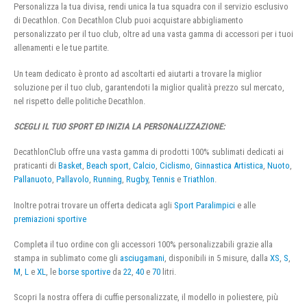
Personalizza la tua divisa, rendi unica la tua squadra con il servizio esclusivo
di Decathlon. Con Decathlon Club puoi acquistare abbigliamento
personalizzato per il tuo club, oltre ad una vasta gamma di accessori per i tuoi
allenamenti e le tue partite.
Un team dedicato è pronto ad ascoltarti ed aiutarti a trovare la miglior
soluzione per il tuo club, garantendoti la miglior qualità prezzo sul mercato,
nel rispetto delle politiche Decathlon.
SCEGLI IL TUO SPORT ED INIZIA LA PERSONALIZZAZIONE:
DecathlonClub offre una vasta gamma di prodotti 100% sublimati dedicati ai
praticanti di
Basket
,
Beach sport
,
Calcio
,
Ciclismo
,
Ginnastica Artistica
,
Nuoto
,
Pallanuoto
,
Pallavolo
,
Running
,
Rugby
,
Tennis
e
Triathlon
.
Inoltre potrai trovare un offerta dedicata agli
Sport Paralimpici
e alle
premiazioni sportive
Completa il tuo ordine con gli accessori 100% personalizzabili grazie alla
stampa in sublimato come gli
asciugamani
, disponibili in 5 misure, dalla
XS
,
S
,
M
,
L
e
XL
, le
borse sportive
da
22
,
40
e
70
litri.
Scopri la nostra offera di cuffie personalizzate, il modello in poliestere, più