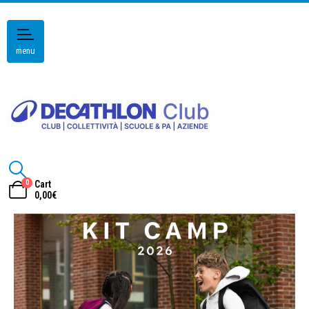
menu
0
Cart
0,00
€