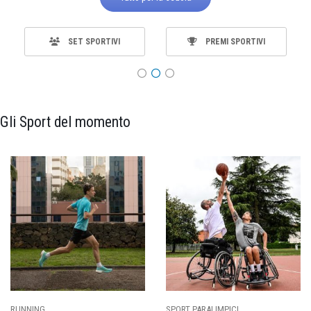
SET SPORTIVI
PREMI SPORTIVI
Gli Sport del momento
RT PARALIMPICI
CALCIO
BA