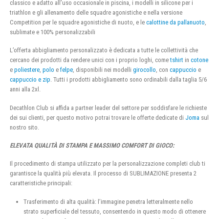
classico e adatto all’uso occasionale in piscina, i modelli in silicone per i
triathlon e gli allenamento delle squadre agonistiche e nella versione
Competition per le squadre agonistiche di nuoto, e le
calottine da pallanuoto
,
sublimate e 100% personalizzabili
L’offerta abbigliamento personalizzato è dedicata a tutte le collettività che
cercano dei prodotti da rendere unici con i proprio loghi, come
tshirt
in
cotone
e
poliestere
,
polo
e
felpe
, disponibili nei modelli
girocollo
, con
cappuccio
e
cappuccio e zip
. Tutti i prodotti abbigliamento sono ordinabili dalla taglia 5/6
anni alla 2xl.
Decathlon Club si affida a partner leader del settore per soddisfare le richieste
dei sui clienti, per questo motivo potrai trovare le offerte dedicate di
Joma
sul
nostro sito.
ELEVATA QUALITÀ DI STAMPA E MASSIMO COMFORT DI GIOCO:
Il procedimento di stampa utilizzato per la personalizzazione completi club ti
garantisce la qualità più elevata. Il processo di SUBLIMAZIONE presenta 2
caratteristiche principali:
Trasferimento di alta qualità: l’immagine penetra letteralmente nello
strato superficiale del tessuto, consentendo in questo modo di ottenere