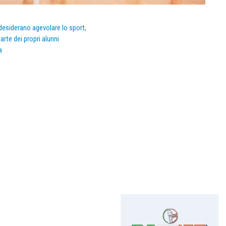
e desiderano agevolare lo sport,
arte dei propri alunni
a