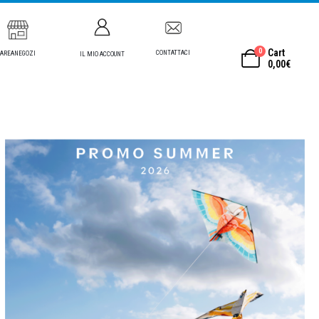
0
Cart
CONTATTACI
AREANEGOZI
IL MIO ACCOUNT
0,00
€