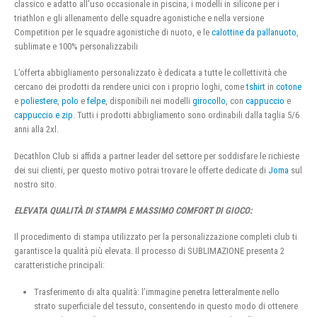
classico e adatto all’uso occasionale in piscina, i modelli in silicone per i
triathlon e gli allenamento delle squadre agonistiche e nella versione
Competition per le squadre agonistiche di nuoto, e le
calottine da pallanuoto
,
sublimate e 100% personalizzabili
L’offerta abbigliamento personalizzato è dedicata a tutte le collettività che
cercano dei prodotti da rendere unici con i proprio loghi, come
tshirt
in
cotone
e
poliestere
,
polo
e
felpe
, disponibili nei modelli
girocollo
, con
cappuccio
e
cappuccio e zip
. Tutti i prodotti abbigliamento sono ordinabili dalla taglia 5/6
anni alla 2xl.
Decathlon Club si affida a partner leader del settore per soddisfare le richieste
dei sui clienti, per questo motivo potrai trovare le offerte dedicate di
Joma
sul
nostro sito.
ELEVATA QUALITÀ DI STAMPA E MASSIMO COMFORT DI GIOCO:
Il procedimento di stampa utilizzato per la personalizzazione completi club ti
garantisce la qualità più elevata. Il processo di SUBLIMAZIONE presenta 2
caratteristiche principali:
Trasferimento di alta qualità: l’immagine penetra letteralmente nello
strato superficiale del tessuto, consentendo in questo modo di ottenere