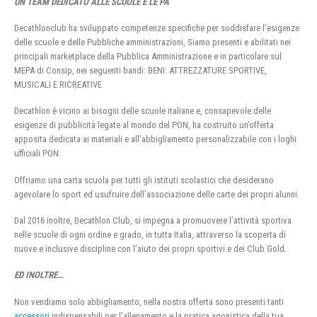
UN TEAM DEDICATO ALLE SCUOLE E LE PA
Decathlonclub ha sviluppato competenze specifiche per soddisfare l’esigenze
delle scuole e delle Pubbliche amministrazioni, Siamo presenti e abilitati nei
principali marketplace della Pubblica Amministrazione e in particolare sul
MEPA di Consip, nei seguenti bandi: BENI: ATTREZZATURE SPORTIVE,
MUSICALI E RICREATIVE
Decathlon è vicino ai bisogni delle scuole italiane e, consapevole delle
esigenze di pubblicità legate al mondo del PON, ha costruito un’offerta
apposita dedicata ai materiali e all’abbigliamento personalizzabile con i loghi
ufficiali PON.
Offriamo una carta scuola per tutti gli istituti scolastici che desiderano
agevolare lo sport ed usufruire dell’associazione delle carte dei propri alunni.
Dal 2016 inoltre, Decathlon Club, si impegna a promuovere l’attività sportiva
nelle scuole di ogni ordine e grado, in tutta Italia, attraverso la scoperta di
nuove e inclusive discipline con l’aiuto dei propri sportivi e dei Club Gold.
ED INOLTRE…
Non vendiamo solo abbigliamento, nella nostra offerta sono presenti tanti
accessori
indispensabili per l’allenamento e la pratica agonistica della tua