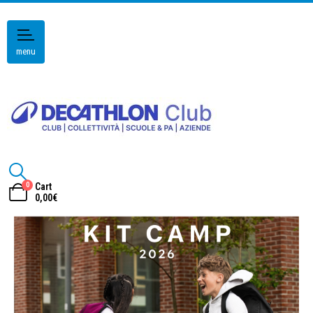
menu
0
Cart
0,00
€