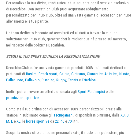
Personalizza la tua divisa, rendi unica la tua squadra con il servizio esclusivo
di Decathlon. Con Decathlon Club puoi acquistare abbigliamento
personalizzato per il tuo club, oltre ad una vasta gamma di accessori per i tuoi
allenamenti e le tue partite.
Un team dedicato è pronto ad ascoltarti ed aiutarti a trovare la miglior
soluzione per il tuo club, garantendoti la miglior qualità prezzo sul mercato,
nel rispetto delle politiche Decathlon.
SCEGLI IL TUO SPORT ED INIZIA LA PERSONALIZZAZIONE:
DecathlonClub offre una vasta gamma di prodotti 100% sublimati dedicati ai
praticanti di
Basket
,
Beach sport
,
Calcio
,
Ciclismo
,
Ginnastica Artistica
,
Nuoto
,
Pallanuoto
,
Pallavolo
,
Running
,
Rugby
,
Tennis
e
Triathlon
.
Inoltre potrai trovare un offerta dedicata agli
Sport Paralimpici
e alle
premiazioni sportive
Completa il tuo ordine con gli accessori 100% personalizzabili grazie alla
stampa in sublimato come gli
asciugamani
, disponibili in 5 misure, dalla
XS
,
S
,
M
,
L
e
XL
, le
borse sportive
da
22
,
40
e
70
litri.
Scopri la nostra offera di cuffie personalizzate, il modello in poliestere, più