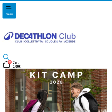
menu
0
Cart
0,00
€