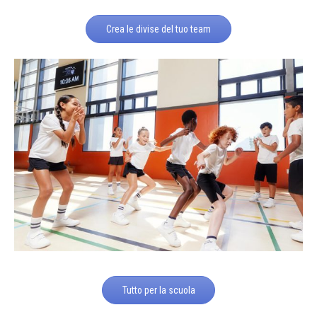
Crea le divise del tuo team
Tutto per la scuola