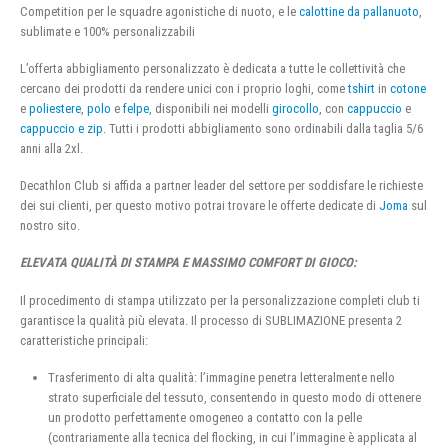
Competition per le squadre agonistiche di nuoto, e le
calottine da pallanuoto
,
sublimate e 100% personalizzabili
L’offerta abbigliamento personalizzato è dedicata a tutte le collettività che
cercano dei prodotti da rendere unici con i proprio loghi, come
tshirt
in
cotone
e
poliestere
,
polo
e
felpe
, disponibili nei modelli
girocollo
, con
cappuccio
e
cappuccio e zip
. Tutti i prodotti abbigliamento sono ordinabili dalla taglia 5/6
anni alla 2xl.
Decathlon Club si affida a partner leader del settore per soddisfare le richieste
dei sui clienti, per questo motivo potrai trovare le offerte dedicate di
Joma
sul
nostro sito.
ELEVATA QUALITÀ DI STAMPA E MASSIMO COMFORT DI GIOCO:
Il procedimento di stampa utilizzato per la personalizzazione completi club ti
garantisce la qualità più elevata. Il processo di SUBLIMAZIONE presenta 2
caratteristiche principali:
Trasferimento di alta qualità: l’immagine penetra letteralmente nello
strato superficiale del tessuto, consentendo in questo modo di ottenere
un prodotto perfettamente omogeneo a contatto con la pelle
(contrariamente alla tecnica del flocking, in cui l’immagine è applicata al