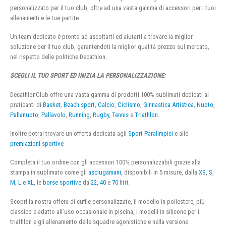
personalizzato per il tuo club, oltre ad una vasta gamma di accessori per i tuoi
allenamenti e le tue partite.
Un team dedicato è pronto ad ascoltarti ed aiutarti a trovare la miglior
soluzione per il tuo club, garantendoti la miglior qualità prezzo sul mercato,
nel rispetto delle politiche Decathlon.
SCEGLI IL TUO SPORT ED INIZIA LA PERSONALIZZAZIONE:
DecathlonClub offre una vasta gamma di prodotti 100% sublimati dedicati ai
praticanti di
Basket
,
Beach sport
,
Calcio
,
Ciclismo
,
Ginnastica Artistica
,
Nuoto
,
Pallanuoto
,
Pallavolo
,
Running
,
Rugby
,
Tennis
e
Triathlon
.
Inoltre potrai trovare un offerta dedicata agli
Sport Paralimpici
e alle
premiazioni sportive
Completa il tuo ordine con gli accessori 100% personalizzabili grazie alla
stampa in sublimato come gli
asciugamani
, disponibili in 5 misure, dalla
XS
,
S
,
M
,
L
e
XL
, le
borse sportive
da
22
,
40
e
70
litri.
Scopri la nostra offera di cuffie personalizzate, il modello in poliestere, più
classico e adatto all’uso occasionale in piscina, i modelli in silicone per i
triathlon e gli allenamento delle squadre agonistiche e nella versione