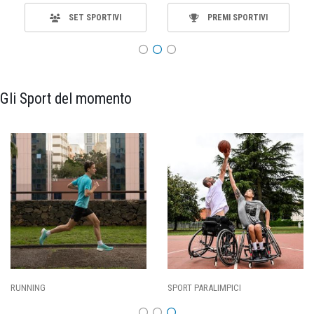
SET SPORTIVI
PREMI SPORTIVI
Gli Sport del momento
ING
SPORT PARALIMPICI
CALCI