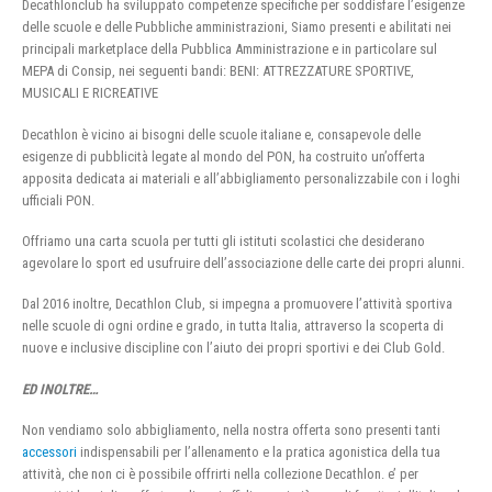
Decathlonclub ha sviluppato competenze specifiche per soddisfare l’esigenze
delle scuole e delle Pubbliche amministrazioni, Siamo presenti e abilitati nei
principali marketplace della Pubblica Amministrazione e in particolare sul
MEPA di Consip, nei seguenti bandi: BENI: ATTREZZATURE SPORTIVE,
MUSICALI E RICREATIVE
Decathlon è vicino ai bisogni delle scuole italiane e, consapevole delle
esigenze di pubblicità legate al mondo del PON, ha costruito un’offerta
apposita dedicata ai materiali e all’abbigliamento personalizzabile con i loghi
ufficiali PON.
Offriamo una carta scuola per tutti gli istituti scolastici che desiderano
agevolare lo sport ed usufruire dell’associazione delle carte dei propri alunni.
Dal 2016 inoltre, Decathlon Club, si impegna a promuovere l’attività sportiva
nelle scuole di ogni ordine e grado, in tutta Italia, attraverso la scoperta di
nuove e inclusive discipline con l’aiuto dei propri sportivi e dei Club Gold.
ED INOLTRE…
Non vendiamo solo abbigliamento, nella nostra offerta sono presenti tanti
accessori
indispensabili per l’allenamento e la pratica agonistica della tua
attività, che non ci è possibile offrirti nella collezione Decathlon. e’ per