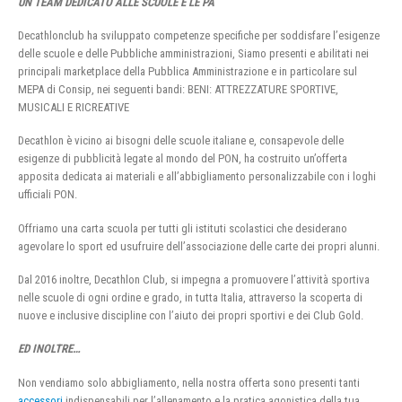
UN TEAM DEDICATO ALLE SCUOLE E LE PA
Decathlonclub ha sviluppato competenze specifiche per soddisfare l’esigenze
delle scuole e delle Pubbliche amministrazioni, Siamo presenti e abilitati nei
principali marketplace della Pubblica Amministrazione e in particolare sul
MEPA di Consip, nei seguenti bandi: BENI: ATTREZZATURE SPORTIVE,
MUSICALI E RICREATIVE
Decathlon è vicino ai bisogni delle scuole italiane e, consapevole delle
esigenze di pubblicità legate al mondo del PON, ha costruito un’offerta
apposita dedicata ai materiali e all’abbigliamento personalizzabile con i loghi
ufficiali PON.
Offriamo una carta scuola per tutti gli istituti scolastici che desiderano
agevolare lo sport ed usufruire dell’associazione delle carte dei propri alunni.
Dal 2016 inoltre, Decathlon Club, si impegna a promuovere l’attività sportiva
nelle scuole di ogni ordine e grado, in tutta Italia, attraverso la scoperta di
nuove e inclusive discipline con l’aiuto dei propri sportivi e dei Club Gold.
ED INOLTRE…
Non vendiamo solo abbigliamento, nella nostra offerta sono presenti tanti
accessori
indispensabili per l’allenamento e la pratica agonistica della tua