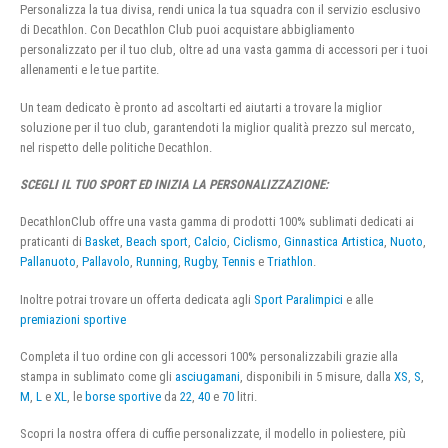
Personalizza la tua divisa, rendi unica la tua squadra con il servizio esclusivo
di Decathlon. Con Decathlon Club puoi acquistare abbigliamento
personalizzato per il tuo club, oltre ad una vasta gamma di accessori per i tuoi
allenamenti e le tue partite.
Un team dedicato è pronto ad ascoltarti ed aiutarti a trovare la miglior
soluzione per il tuo club, garantendoti la miglior qualità prezzo sul mercato,
nel rispetto delle politiche Decathlon.
SCEGLI IL TUO SPORT ED INIZIA LA PERSONALIZZAZIONE:
DecathlonClub offre una vasta gamma di prodotti 100% sublimati dedicati ai
praticanti di
Basket
,
Beach sport
,
Calcio
,
Ciclismo
,
Ginnastica Artistica
,
Nuoto
,
Pallanuoto
,
Pallavolo
,
Running
,
Rugby
,
Tennis
e
Triathlon
.
Inoltre potrai trovare un offerta dedicata agli
Sport Paralimpici
e alle
premiazioni sportive
Completa il tuo ordine con gli accessori 100% personalizzabili grazie alla
stampa in sublimato come gli
asciugamani
, disponibili in 5 misure, dalla
XS
,
S
,
M
,
L
e
XL
, le
borse sportive
da
22
,
40
e
70
litri.
Scopri la nostra offera di cuffie personalizzate, il modello in poliestere, più