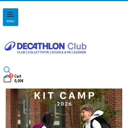
menu
0
Cart
0,00
€