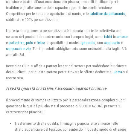
classico e adatto all’uso occasionale in piscina, i modelli in silicone per i
triathlon e gli allenamento delle squadre agonistiche e nella versione
Competition per le squadre agonistiche di nuoto, e le
calottine da pallanuoto
,
sublimate e 100% personalizzabili
L’offerta abbigliamento personalizzato è dedicata a tutte le collettività che
cercano dei prodotti da rendere unici con i proprio loghi, come
tshirt
in
cotone
e
poliestere
,
polo
e
felpe
, disponibili nei modelli
girocollo
, con
cappuccio
e
cappuccio e zip
. Tutti i prodotti abbigliamento sono ordinabili dalla taglia 5/6
anni alla 2xl.
Decathlon Club si affida a partner leader del settore per soddisfare le richieste
dei sui clienti, per questo motivo potrai trovare le offerte dedicate di
Joma
sul
nostro sito.
ELEVATA QUALITÀ DI STAMPA E MASSIMO COMFORT DI GIOCO:
Il procedimento di stampa utilizzato per la personalizzazione completi club ti
garantisce la qualità più elevata. Il processo di SUBLIMAZIONE presenta 2
caratteristiche principali:
Trasferimento di alta qualità: l’immagine penetra letteralmente nello
strato superficiale del tessuto, consentendo in questo modo di ottenere