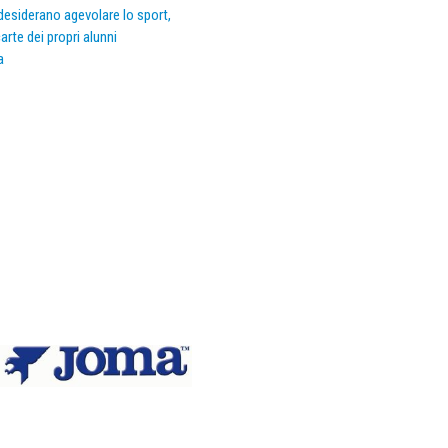
e desiderano agevolare lo sport,
arte dei propri alunni
a