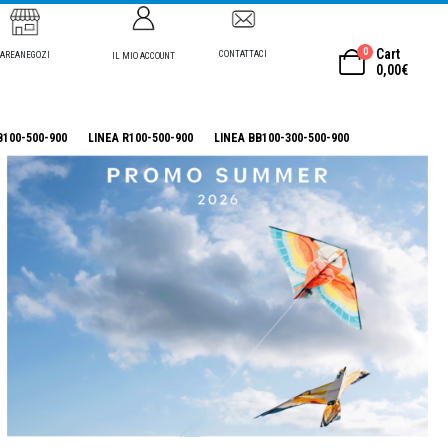
0
Cart
CONTATTACI
AREANEGOZI
IL MIO ACCOUNT
0,00
€
B100-500-900
LINEA R100-500-900
LINEA BB100-300-500-900