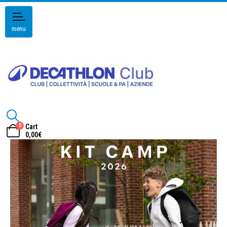
menu
0
Cart
0,00
€