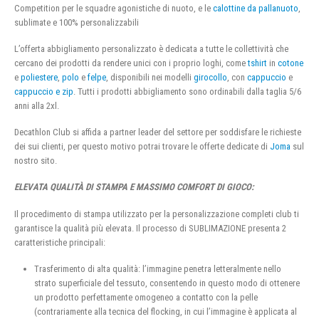
Competition per le squadre agonistiche di nuoto, e le
calottine da pallanuoto
,
sublimate e 100% personalizzabili
L’offerta abbigliamento personalizzato è dedicata a tutte le collettività che
cercano dei prodotti da rendere unici con i proprio loghi, come
tshirt
in
cotone
e
poliestere
,
polo
e
felpe
, disponibili nei modelli
girocollo
, con
cappuccio
e
cappuccio e zip
. Tutti i prodotti abbigliamento sono ordinabili dalla taglia 5/6
anni alla 2xl.
Decathlon Club si affida a partner leader del settore per soddisfare le richieste
dei sui clienti, per questo motivo potrai trovare le offerte dedicate di
Joma
sul
nostro sito.
ELEVATA QUALITÀ DI STAMPA E MASSIMO COMFORT DI GIOCO:
Il procedimento di stampa utilizzato per la personalizzazione completi club ti
garantisce la qualità più elevata. Il processo di SUBLIMAZIONE presenta 2
caratteristiche principali:
Trasferimento di alta qualità: l’immagine penetra letteralmente nello
strato superficiale del tessuto, consentendo in questo modo di ottenere
un prodotto perfettamente omogeneo a contatto con la pelle
(contrariamente alla tecnica del flocking, in cui l’immagine è applicata al