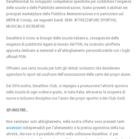
Decathlonclub ha sviluppato competenze specifiche per soddisfare l’esigenze
delle scuole e delle Pubbliche amministrazioni, Siamo presenti e abilitati nei
principali marketplace della Pubblica Amministrazione e in particolare sul
MEPA di Consip, nei seguenti bandi: BENI: ATTREZZATURE SPORTIVE,
MUSICALI E RICREATIVE
Decathlon è vicino ai bisogni delle scuole italiane e, consapevole delle
esigenze di pubblicità legate al mondo del PON, ha costruito un’offerta
apposita dedicata ai materiali e all’abbigliamento personalizzabile con i loghi
ufficiali PON.
Offriamo una carta scuola per tutti gli istituti scolastici che desiderano
agevolare lo sport ed usufruire dell’associazione delle carte dei propri alunni.
Dal 2016 inoltre, Decathlon Club, si impegna a promuovere l’attività sportiva
nelle scuole di ogni ordine e grado, in tutta Italia, attraverso la scoperta di
nuove e inclusive discipline con l’aiuto dei propri sportivi e dei Club Gold.
ED INOLTRE…
Non vendiamo solo abbigliamento, nella nostra offerta sono presenti tanti
accessori
indispensabili per l’allenamento e la pratica agonistica della tua
attività, che non ci è possibile offrirti nella collezione Decathlon. e’ per