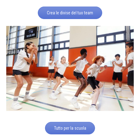
Crea le divise del tuo team
Tutto per la scuola