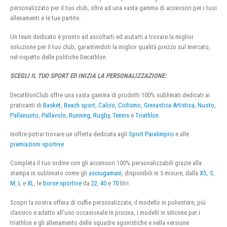
personalizzato per il tuo club, oltre ad una vasta gamma di accessori per i tuoi
allenamenti e le tue partite.
Un team dedicato è pronto ad ascoltarti ed aiutarti a trovare la miglior
soluzione per il tuo club, garantendoti la miglior qualità prezzo sul mercato,
nel rispetto delle politiche Decathlon.
SCEGLI IL TUO SPORT ED INIZIA LA PERSONALIZZAZIONE:
DecathlonClub offre una vasta gamma di prodotti 100% sublimati dedicati ai
praticanti di
Basket
,
Beach sport
,
Calcio
,
Ciclismo
,
Ginnastica Artistica
,
Nuoto
,
Pallanuoto
,
Pallavolo
,
Running
,
Rugby
,
Tennis
e
Triathlon
.
Inoltre potrai trovare un offerta dedicata agli
Sport Paralimpici
e alle
premiazioni sportive
Completa il tuo ordine con gli accessori 100% personalizzabili grazie alla
stampa in sublimato come gli
asciugamani
, disponibili in 5 misure, dalla
XS
,
S
,
M
,
L
e
XL
, le
borse sportive
da
22
,
40
e
70
litri.
Scopri la nostra offera di cuffie personalizzate, il modello in poliestere, più
classico e adatto all’uso occasionale in piscina, i modelli in silicone per i
triathlon e gli allenamento delle squadre agonistiche e nella versione