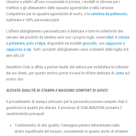
classico e adatto all’uso occasionale in piscina, i modelli in silicone per i
triathlon e gli allenamento delle squadre agonistiche e nella versione
Competition per le squadre agonistiche di nuoto, e le
calottine da pallanuoto
,
sublimate e 100% personalizzabili
L’offerta abbigliamento personalizzato è dedicata a tutte le collettività che
cercano dei prodotti da rendere unici con i proprio loghi, come
tshirt
in
cotone
e
poliestere
,
polo
e
felpe
, disponibili nei modelli
girocollo
, con
cappuccio
e
cappuccio e zip
. Tutti i prodotti abbigliamento sono ordinabili dalla taglia 5/6
anni alla 2xl.
Decathlon Club si affida a partner leader del settore per soddisfare le richieste
dei sui clienti, per questo motivo potrai trovare le offerte dedicate di
Joma
sul
nostro sito.
ELEVATA QUALITÀ DI STAMPA E MASSIMO COMFORT DI GIOCO:
Il procedimento di stampa utilizzato per la personalizzazione completi club ti
garantisce la qualità più elevata. Il processo di SUBLIMAZIONE presenta 2
caratteristiche principali:
Trasferimento di alta qualità: l’immagine penetra letteralmente nello
strato superficiale del tessuto, consentendo in questo modo di ottenere