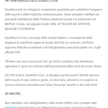
UN TEAM DEDICATO ALLE SCUOLE E LE PA
Decathlonclub ha sviluppato competenze specifiche per soddisfare l’esigenze
delle scuole e delle Pubbliche amministrazioni, Siamo presenti e abilitati nei
principali marketplace della Pubblica Amministrazione e in particolare sul
MEPA di Consip, nei seguenti bandi: BENI: ATTREZZATURE SPORTIVE,
MUSICALI E RICREATIVE
Decathlon è vicino ai bisogni delle scuole italiane e, consapevole delle
esigenze di pubblicità legate al mondo del PON, ha costruito un’offerta
apposita dedicata ai materiali e all’abbigliamento personalizzabile con i loghi
ufficiali PON.
Offriamo una carta scuola per tutti gli istituti scolastici che desiderano
agevolare lo sport ed usufruire dell’associazione delle carte dei propri alunni.
Dal 2016 inoltre, Decathlon Club, si impegna a promuovere l’attività sportiva
nelle scuole di ogni ordine e grado, in tutta Italia, attraverso la scoperta di
nuove e inclusive discipline con l’aiuto dei propri sportivi e dei Club Gold.
ED INOLTRE…
Non vendiamo solo abbigliamento, nella nostra offerta sono presenti tanti
accessori
indispensabili per l’allenamento e la pratica agonistica della tua