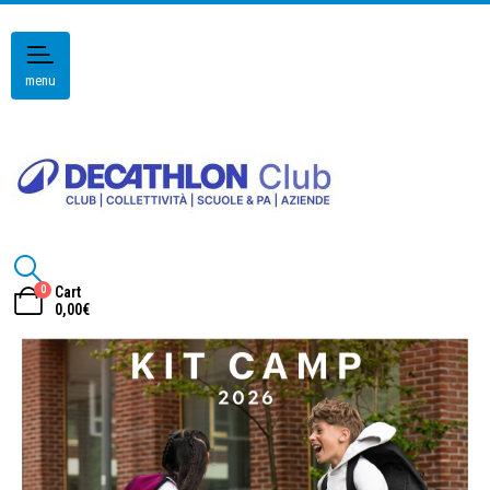
menu
0
Cart
0,00
€