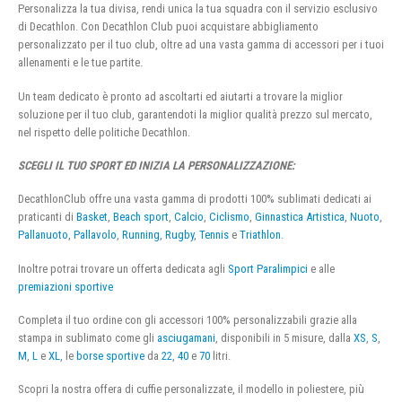
Personalizza la tua divisa, rendi unica la tua squadra con il servizio esclusivo
di Decathlon. Con Decathlon Club puoi acquistare abbigliamento
personalizzato per il tuo club, oltre ad una vasta gamma di accessori per i tuoi
allenamenti e le tue partite.
Un team dedicato è pronto ad ascoltarti ed aiutarti a trovare la miglior
soluzione per il tuo club, garantendoti la miglior qualità prezzo sul mercato,
nel rispetto delle politiche Decathlon.
SCEGLI IL TUO SPORT ED INIZIA LA PERSONALIZZAZIONE:
DecathlonClub offre una vasta gamma di prodotti 100% sublimati dedicati ai
praticanti di
Basket
,
Beach sport
,
Calcio
,
Ciclismo
,
Ginnastica Artistica
,
Nuoto
,
Pallanuoto
,
Pallavolo
,
Running
,
Rugby
,
Tennis
e
Triathlon
.
Inoltre potrai trovare un offerta dedicata agli
Sport Paralimpici
e alle
premiazioni sportive
Completa il tuo ordine con gli accessori 100% personalizzabili grazie alla
stampa in sublimato come gli
asciugamani
, disponibili in 5 misure, dalla
XS
,
S
,
M
,
L
e
XL
, le
borse sportive
da
22
,
40
e
70
litri.
Scopri la nostra offera di cuffie personalizzate, il modello in poliestere, più