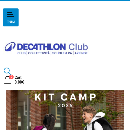
menu
0
Cart
0,00
€