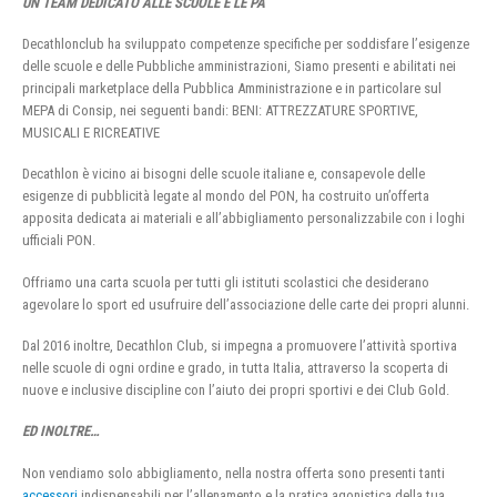
UN TEAM DEDICATO ALLE SCUOLE E LE PA
Decathlonclub ha sviluppato competenze specifiche per soddisfare l’esigenze
delle scuole e delle Pubbliche amministrazioni, Siamo presenti e abilitati nei
principali marketplace della Pubblica Amministrazione e in particolare sul
MEPA di Consip, nei seguenti bandi: BENI: ATTREZZATURE SPORTIVE,
MUSICALI E RICREATIVE
Decathlon è vicino ai bisogni delle scuole italiane e, consapevole delle
esigenze di pubblicità legate al mondo del PON, ha costruito un’offerta
apposita dedicata ai materiali e all’abbigliamento personalizzabile con i loghi
ufficiali PON.
Offriamo una carta scuola per tutti gli istituti scolastici che desiderano
agevolare lo sport ed usufruire dell’associazione delle carte dei propri alunni.
Dal 2016 inoltre, Decathlon Club, si impegna a promuovere l’attività sportiva
nelle scuole di ogni ordine e grado, in tutta Italia, attraverso la scoperta di
nuove e inclusive discipline con l’aiuto dei propri sportivi e dei Club Gold.
ED INOLTRE…
Non vendiamo solo abbigliamento, nella nostra offerta sono presenti tanti
accessori
indispensabili per l’allenamento e la pratica agonistica della tua