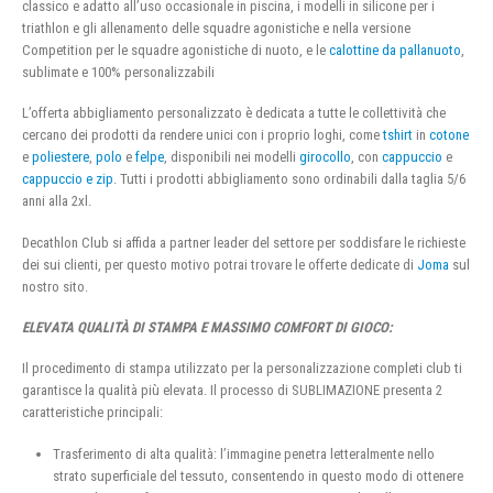
classico e adatto all’uso occasionale in piscina, i modelli in silicone per i
triathlon e gli allenamento delle squadre agonistiche e nella versione
Competition per le squadre agonistiche di nuoto, e le
calottine da pallanuoto
,
sublimate e 100% personalizzabili
L’offerta abbigliamento personalizzato è dedicata a tutte le collettività che
cercano dei prodotti da rendere unici con i proprio loghi, come
tshirt
in
cotone
e
poliestere
,
polo
e
felpe
, disponibili nei modelli
girocollo
, con
cappuccio
e
cappuccio e zip
. Tutti i prodotti abbigliamento sono ordinabili dalla taglia 5/6
anni alla 2xl.
Decathlon Club si affida a partner leader del settore per soddisfare le richieste
dei sui clienti, per questo motivo potrai trovare le offerte dedicate di
Joma
sul
nostro sito.
ELEVATA QUALITÀ DI STAMPA E MASSIMO COMFORT DI GIOCO:
Il procedimento di stampa utilizzato per la personalizzazione completi club ti
garantisce la qualità più elevata. Il processo di SUBLIMAZIONE presenta 2
caratteristiche principali:
Trasferimento di alta qualità: l’immagine penetra letteralmente nello
strato superficiale del tessuto, consentendo in questo modo di ottenere