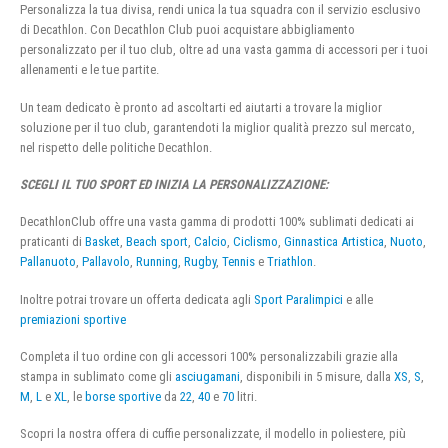
Personalizza la tua divisa, rendi unica la tua squadra con il servizio esclusivo
di Decathlon. Con Decathlon Club puoi acquistare abbigliamento
personalizzato per il tuo club, oltre ad una vasta gamma di accessori per i tuoi
allenamenti e le tue partite.
Un team dedicato è pronto ad ascoltarti ed aiutarti a trovare la miglior
soluzione per il tuo club, garantendoti la miglior qualità prezzo sul mercato,
nel rispetto delle politiche Decathlon.
SCEGLI IL TUO SPORT ED INIZIA LA PERSONALIZZAZIONE:
DecathlonClub offre una vasta gamma di prodotti 100% sublimati dedicati ai
praticanti di
Basket
,
Beach sport
,
Calcio
,
Ciclismo
,
Ginnastica Artistica
,
Nuoto
,
Pallanuoto
,
Pallavolo
,
Running
,
Rugby
,
Tennis
e
Triathlon
.
Inoltre potrai trovare un offerta dedicata agli
Sport Paralimpici
e alle
premiazioni sportive
Completa il tuo ordine con gli accessori 100% personalizzabili grazie alla
stampa in sublimato come gli
asciugamani
, disponibili in 5 misure, dalla
XS
,
S
,
M
,
L
e
XL
, le
borse sportive
da
22
,
40
e
70
litri.
Scopri la nostra offera di cuffie personalizzate, il modello in poliestere, più