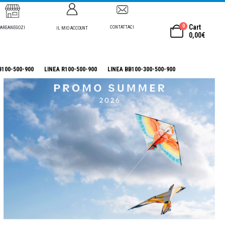
0
Cart
CONTATTACI
AREANEGOZI
IL MIO ACCOUNT
0,00
€
B100-500-900
LINEA R100-500-900
LINEA BB100-300-500-900