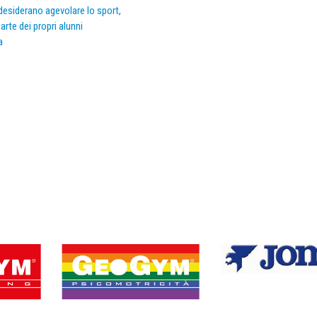
e desiderano agevolare lo sport,
arte dei propri alunni
a