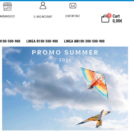
0
Cart
CONTATTACI
AREANEGOZI
IL MIO ACCOUNT
0,00
€
B100-500-900
LINEA R100-500-900
LINEA BB100-300-500-900