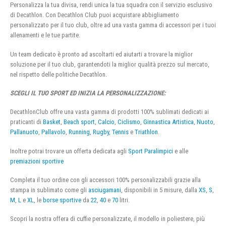
Personalizza la tua divisa, rendi unica la tua squadra con il servizio esclusivo
di Decathlon. Con Decathlon Club puoi acquistare abbigliamento
personalizzato per il tuo club, oltre ad una vasta gamma di accessori per i tuoi
allenamenti e le tue partite.
Un team dedicato è pronto ad ascoltarti ed aiutarti a trovare la miglior
soluzione per il tuo club, garantendoti la miglior qualità prezzo sul mercato,
nel rispetto delle politiche Decathlon.
SCEGLI IL TUO SPORT ED INIZIA LA PERSONALIZZAZIONE:
DecathlonClub offre una vasta gamma di prodotti 100% sublimati dedicati ai
praticanti di
Basket
,
Beach sport
,
Calcio
,
Ciclismo
,
Ginnastica Artistica
,
Nuoto
,
Pallanuoto
,
Pallavolo
,
Running
,
Rugby
,
Tennis
e
Triathlon
.
Inoltre potrai trovare un offerta dedicata agli
Sport Paralimpici
e alle
premiazioni sportive
Completa il tuo ordine con gli accessori 100% personalizzabili grazie alla
stampa in sublimato come gli
asciugamani
, disponibili in 5 misure, dalla
XS
,
S
,
M
,
L
e
XL
, le
borse sportive
da
22
,
40
e
70
litri.
Scopri la nostra offera di cuffie personalizzate, il modello in poliestere, più