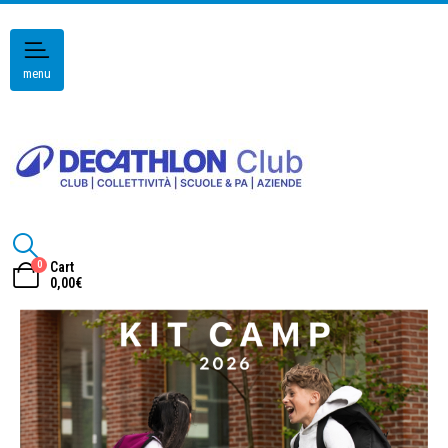
menu
0
Cart
0,00
€