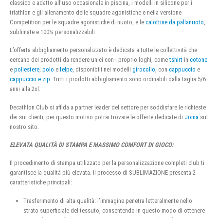
classico e adatto all’uso occasionale in piscina, i modelli in silicone per i
triathlon e gli allenamento delle squadre agonistiche e nella versione
Competition per le squadre agonistiche di nuoto, e le
calottine da pallanuoto
,
sublimate e 100% personalizzabili
L’offerta abbigliamento personalizzato è dedicata a tutte le collettività che
cercano dei prodotti da rendere unici con i proprio loghi, come
tshirt
in
cotone
e
poliestere
,
polo
e
felpe
, disponibili nei modelli
girocollo
, con
cappuccio
e
cappuccio e zip
. Tutti i prodotti abbigliamento sono ordinabili dalla taglia 5/6
anni alla 2xl.
Decathlon Club si affida a partner leader del settore per soddisfare le richieste
dei sui clienti, per questo motivo potrai trovare le offerte dedicate di
Joma
sul
nostro sito.
ELEVATA QUALITÀ DI STAMPA E MASSIMO COMFORT DI GIOCO:
Il procedimento di stampa utilizzato per la personalizzazione completi club ti
garantisce la qualità più elevata. Il processo di SUBLIMAZIONE presenta 2
caratteristiche principali:
Trasferimento di alta qualità: l’immagine penetra letteralmente nello
strato superficiale del tessuto, consentendo in questo modo di ottenere