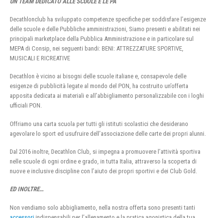
UN TEAM DEDICATO ALLE SCUOLE E LE PA
Decathlonclub ha sviluppato competenze specifiche per soddisfare l’esigenze
delle scuole e delle Pubbliche amministrazioni, Siamo presenti e abilitati nei
principali marketplace della Pubblica Amministrazione e in particolare sul
MEPA di Consip, nei seguenti bandi: BENI: ATTREZZATURE SPORTIVE,
MUSICALI E RICREATIVE
Decathlon è vicino ai bisogni delle scuole italiane e, consapevole delle
esigenze di pubblicità legate al mondo del PON, ha costruito un’offerta
apposita dedicata ai materiali e all’abbigliamento personalizzabile con i loghi
ufficiali PON.
Offriamo una carta scuola per tutti gli istituti scolastici che desiderano
agevolare lo sport ed usufruire dell’associazione delle carte dei propri alunni.
Dal 2016 inoltre, Decathlon Club, si impegna a promuovere l’attività sportiva
nelle scuole di ogni ordine e grado, in tutta Italia, attraverso la scoperta di
nuove e inclusive discipline con l’aiuto dei propri sportivi e dei Club Gold.
ED INOLTRE…
Non vendiamo solo abbigliamento, nella nostra offerta sono presenti tanti
accessori
indispensabili per l’allenamento e la pratica agonistica della tua