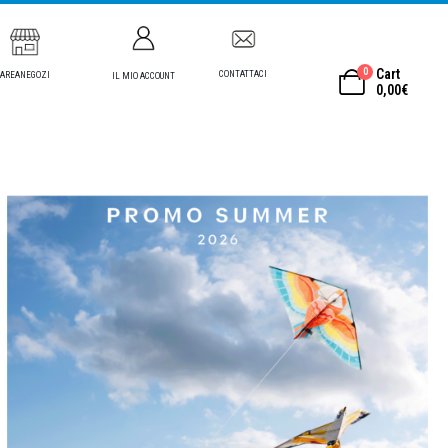
0
Cart
CONTATTACI
AREANEGOZI
IL MIO ACCOUNT
0,00
€