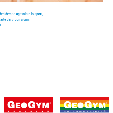
e desiderano agevolare lo sport,
arte dei propri alunni
a