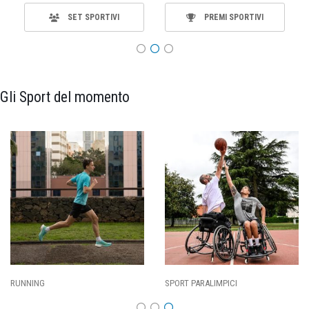
SET SPORTIVI
PREMI SPORTIVI
Gli Sport del momento
RT PARALIMPICI
CALCIO
BA