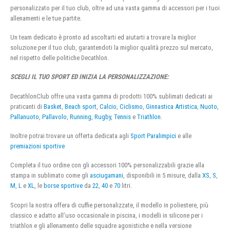
personalizzato per il tuo club, oltre ad una vasta gamma di accessori per i tuoi
allenamenti e le tue partite.
Un team dedicato è pronto ad ascoltarti ed aiutarti a trovare la miglior
soluzione per il tuo club, garantendoti la miglior qualità prezzo sul mercato,
nel rispetto delle politiche Decathlon.
SCEGLI IL TUO SPORT ED INIZIA LA PERSONALIZZAZIONE:
DecathlonClub offre una vasta gamma di prodotti 100% sublimati dedicati ai
praticanti di
Basket
,
Beach sport
,
Calcio
,
Ciclismo
,
Ginnastica Artistica
,
Nuoto
,
Pallanuoto
,
Pallavolo
,
Running
,
Rugby
,
Tennis
e
Triathlon
.
Inoltre potrai trovare un offerta dedicata agli
Sport Paralimpici
e alle
premiazioni sportive
Completa il tuo ordine con gli accessori 100% personalizzabili grazie alla
stampa in sublimato come gli
asciugamani
, disponibili in 5 misure, dalla
XS
,
S
,
M
,
L
e
XL
, le
borse sportive
da
22
,
40
e
70
litri.
Scopri la nostra offera di cuffie personalizzate, il modello in poliestere, più
classico e adatto all’uso occasionale in piscina, i modelli in silicone per i
triathlon e gli allenamento delle squadre agonistiche e nella versione