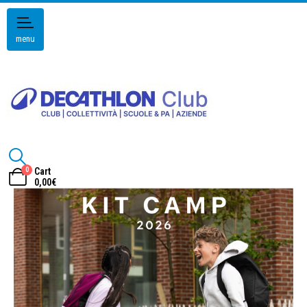
menu
0
Cart
0,00
€