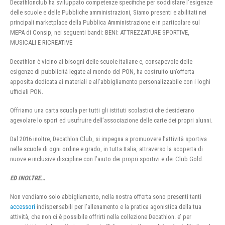
Decathlonclub ha sviluppato competenze specifiche per soddisfare l’esigenze
delle scuole e delle Pubbliche amministrazioni, Siamo presenti e abilitati nei
principali marketplace della Pubblica Amministrazione e in particolare sul
MEPA di Consip, nei seguenti bandi: BENI: ATTREZZATURE SPORTIVE,
MUSICALI E RICREATIVE
Decathlon è vicino ai bisogni delle scuole italiane e, consapevole delle
esigenze di pubblicità legate al mondo del PON, ha costruito un’offerta
apposita dedicata ai materiali e all’abbigliamento personalizzabile con i loghi
ufficiali PON.
Offriamo una carta scuola per tutti gli istituti scolastici che desiderano
agevolare lo sport ed usufruire dell’associazione delle carte dei propri alunni.
Dal 2016 inoltre, Decathlon Club, si impegna a promuovere l’attività sportiva
nelle scuole di ogni ordine e grado, in tutta Italia, attraverso la scoperta di
nuove e inclusive discipline con l’aiuto dei propri sportivi e dei Club Gold.
ED INOLTRE…
Non vendiamo solo abbigliamento, nella nostra offerta sono presenti tanti
accessori
indispensabili per l’allenamento e la pratica agonistica della tua
attività, che non ci è possibile offrirti nella collezione Decathlon. e’ per