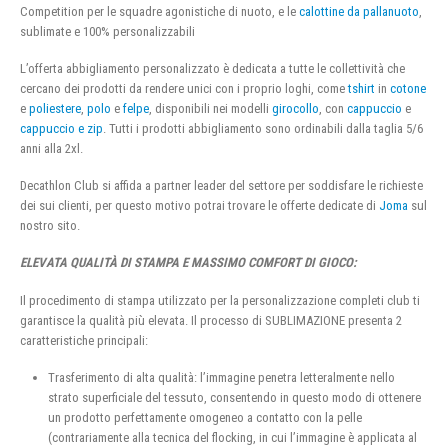
Competition per le squadre agonistiche di nuoto, e le
calottine da pallanuoto
,
sublimate e 100% personalizzabili
L’offerta abbigliamento personalizzato è dedicata a tutte le collettività che
cercano dei prodotti da rendere unici con i proprio loghi, come
tshirt
in
cotone
e
poliestere
,
polo
e
felpe
, disponibili nei modelli
girocollo
, con
cappuccio
e
cappuccio e zip
. Tutti i prodotti abbigliamento sono ordinabili dalla taglia 5/6
anni alla 2xl.
Decathlon Club si affida a partner leader del settore per soddisfare le richieste
dei sui clienti, per questo motivo potrai trovare le offerte dedicate di
Joma
sul
nostro sito.
ELEVATA QUALITÀ DI STAMPA E MASSIMO COMFORT DI GIOCO:
Il procedimento di stampa utilizzato per la personalizzazione completi club ti
garantisce la qualità più elevata. Il processo di SUBLIMAZIONE presenta 2
caratteristiche principali:
Trasferimento di alta qualità: l’immagine penetra letteralmente nello
strato superficiale del tessuto, consentendo in questo modo di ottenere
un prodotto perfettamente omogeneo a contatto con la pelle
(contrariamente alla tecnica del flocking, in cui l’immagine è applicata al