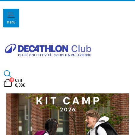
menu
0
Cart
0,00
€