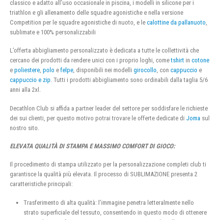
classico e adatto all’uso occasionale in piscina, i modelli in silicone per i
triathlon e gli allenamento delle squadre agonistiche e nella versione
Competition per le squadre agonistiche di nuoto, e le
calottine da pallanuoto
,
sublimate e 100% personalizzabili
L’offerta abbigliamento personalizzato è dedicata a tutte le collettività che
cercano dei prodotti da rendere unici con i proprio loghi, come
tshirt
in
cotone
e
poliestere
,
polo
e
felpe
, disponibili nei modelli
girocollo
, con
cappuccio
e
cappuccio e zip
. Tutti i prodotti abbigliamento sono ordinabili dalla taglia 5/6
anni alla 2xl.
Decathlon Club si affida a partner leader del settore per soddisfare le richieste
dei sui clienti, per questo motivo potrai trovare le offerte dedicate di
Joma
sul
nostro sito.
ELEVATA QUALITÀ DI STAMPA E MASSIMO COMFORT DI GIOCO:
Il procedimento di stampa utilizzato per la personalizzazione completi club ti
garantisce la qualità più elevata. Il processo di SUBLIMAZIONE presenta 2
caratteristiche principali:
Trasferimento di alta qualità: l’immagine penetra letteralmente nello
strato superficiale del tessuto, consentendo in questo modo di ottenere