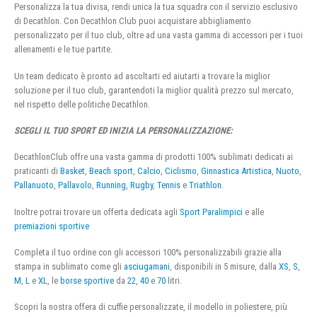
Personalizza la tua divisa, rendi unica la tua squadra con il servizio esclusivo
di Decathlon. Con Decathlon Club puoi acquistare abbigliamento
personalizzato per il tuo club, oltre ad una vasta gamma di accessori per i tuoi
allenamenti e le tue partite.
Un team dedicato è pronto ad ascoltarti ed aiutarti a trovare la miglior
soluzione per il tuo club, garantendoti la miglior qualità prezzo sul mercato,
nel rispetto delle politiche Decathlon.
SCEGLI IL TUO SPORT ED INIZIA LA PERSONALIZZAZIONE:
DecathlonClub offre una vasta gamma di prodotti 100% sublimati dedicati ai
praticanti di
Basket
,
Beach sport
,
Calcio
,
Ciclismo
,
Ginnastica Artistica
,
Nuoto
,
Pallanuoto
,
Pallavolo
,
Running
,
Rugby
,
Tennis
e
Triathlon
.
Inoltre potrai trovare un offerta dedicata agli
Sport Paralimpici
e alle
premiazioni sportive
Completa il tuo ordine con gli accessori 100% personalizzabili grazie alla
stampa in sublimato come gli
asciugamani
, disponibili in 5 misure, dalla
XS
,
S
,
M
,
L
e
XL
, le
borse sportive
da
22
,
40
e
70
litri.
Scopri la nostra offera di cuffie personalizzate, il modello in poliestere, più