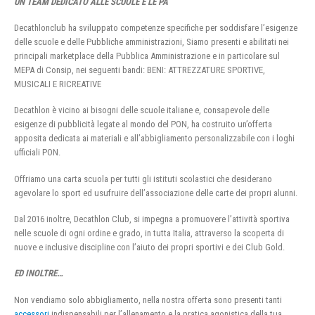
UN TEAM DEDICATO ALLE SCUOLE E LE PA
Decathlonclub ha sviluppato competenze specifiche per soddisfare l’esigenze
delle scuole e delle Pubbliche amministrazioni, Siamo presenti e abilitati nei
principali marketplace della Pubblica Amministrazione e in particolare sul
MEPA di Consip, nei seguenti bandi: BENI: ATTREZZATURE SPORTIVE,
MUSICALI E RICREATIVE
Decathlon è vicino ai bisogni delle scuole italiane e, consapevole delle
esigenze di pubblicità legate al mondo del PON, ha costruito un’offerta
apposita dedicata ai materiali e all’abbigliamento personalizzabile con i loghi
ufficiali PON.
Offriamo una carta scuola per tutti gli istituti scolastici che desiderano
agevolare lo sport ed usufruire dell’associazione delle carte dei propri alunni.
Dal 2016 inoltre, Decathlon Club, si impegna a promuovere l’attività sportiva
nelle scuole di ogni ordine e grado, in tutta Italia, attraverso la scoperta di
nuove e inclusive discipline con l’aiuto dei propri sportivi e dei Club Gold.
ED INOLTRE…
Non vendiamo solo abbigliamento, nella nostra offerta sono presenti tanti
accessori
indispensabili per l’allenamento e la pratica agonistica della tua