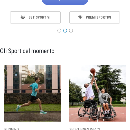
SET SPORTIVI
PREMI SPORTIVI
Gli Sport del momento
ING
SPORT PARALIMPICI
CALCI