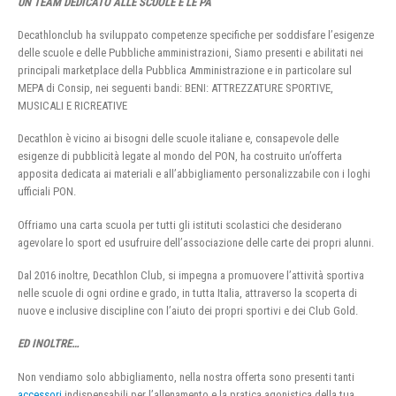
UN TEAM DEDICATO ALLE SCUOLE E LE PA
Decathlonclub ha sviluppato competenze specifiche per soddisfare l’esigenze
delle scuole e delle Pubbliche amministrazioni, Siamo presenti e abilitati nei
principali marketplace della Pubblica Amministrazione e in particolare sul
MEPA di Consip, nei seguenti bandi: BENI: ATTREZZATURE SPORTIVE,
MUSICALI E RICREATIVE
Decathlon è vicino ai bisogni delle scuole italiane e, consapevole delle
esigenze di pubblicità legate al mondo del PON, ha costruito un’offerta
apposita dedicata ai materiali e all’abbigliamento personalizzabile con i loghi
ufficiali PON.
Offriamo una carta scuola per tutti gli istituti scolastici che desiderano
agevolare lo sport ed usufruire dell’associazione delle carte dei propri alunni.
Dal 2016 inoltre, Decathlon Club, si impegna a promuovere l’attività sportiva
nelle scuole di ogni ordine e grado, in tutta Italia, attraverso la scoperta di
nuove e inclusive discipline con l’aiuto dei propri sportivi e dei Club Gold.
ED INOLTRE…
Non vendiamo solo abbigliamento, nella nostra offerta sono presenti tanti
accessori
indispensabili per l’allenamento e la pratica agonistica della tua