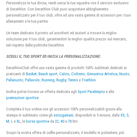
Personalizza la tua divisa, rendi unica la tua squadra con il servizio esclusivo
di Decathlon. Con Decathlon Club puoi acquistare abbigliamento
personalizzato per il tuo club, oltre ad una vasta gamma di accessori per i tuoi
allenamenti e le tue partite.
Un team dedicato è pronto ad ascoltarti ed aiutarti a trovare la miglior
soluzione per il tuo club, garantendoti la miglior qualità prezzo sul mercato,
nel rispetto delle politiche Decathlon.
SCEGLI IL TUO SPORT ED INIZIA LA PERSONALIZZAZIONE:
DecathlonClub offre una vasta gamma di prodotti 100% sublimati dedicati ai
praticanti di
Basket
,
Beach sport
,
Calcio
,
Ciclismo
,
Ginnastica Artistica
,
Nuoto
,
Pallanuoto
,
Pallavolo
,
Running
,
Rugby
,
Tennis
e
Triathlon
.
Inoltre potrai trovare un offerta dedicata agli
Sport Paralimpici
e alle
premiazioni sportive
Completa il tuo ordine con gli accessori 100% personalizzabili grazie alla
stampa in sublimato come gli
asciugamani
, disponibili in 5 misure, dalla
XS
,
S
,
M
,
L
e
XL
, le
borse sportive
da
22
,
40
e
70
litri.
Scopri la nostra offera di cuffie personalizzate, il modello in poliestere, più