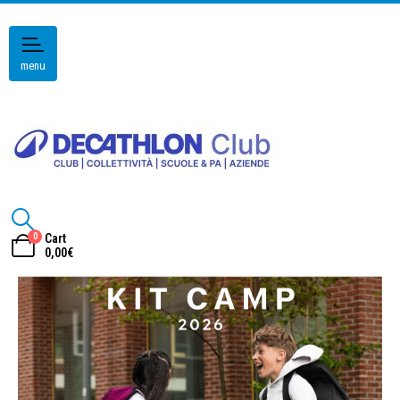
menu
0
Cart
0,00
€