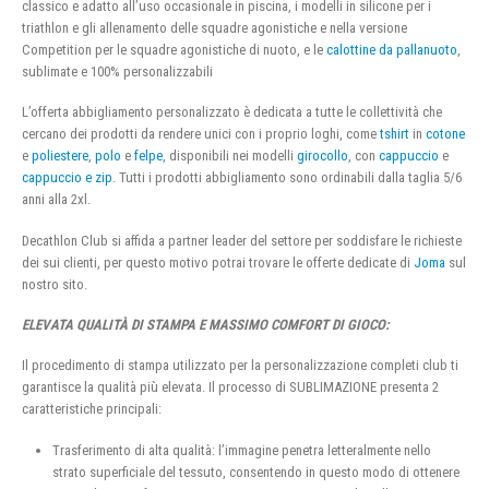
classico e adatto all’uso occasionale in piscina, i modelli in silicone per i
triathlon e gli allenamento delle squadre agonistiche e nella versione
Competition per le squadre agonistiche di nuoto, e le
calottine da pallanuoto
,
sublimate e 100% personalizzabili
L’offerta abbigliamento personalizzato è dedicata a tutte le collettività che
cercano dei prodotti da rendere unici con i proprio loghi, come
tshirt
in
cotone
e
poliestere
,
polo
e
felpe
, disponibili nei modelli
girocollo
, con
cappuccio
e
cappuccio e zip
. Tutti i prodotti abbigliamento sono ordinabili dalla taglia 5/6
anni alla 2xl.
Decathlon Club si affida a partner leader del settore per soddisfare le richieste
dei sui clienti, per questo motivo potrai trovare le offerte dedicate di
Joma
sul
nostro sito.
ELEVATA QUALITÀ DI STAMPA E MASSIMO COMFORT DI GIOCO:
Il procedimento di stampa utilizzato per la personalizzazione completi club ti
garantisce la qualità più elevata. Il processo di SUBLIMAZIONE presenta 2
caratteristiche principali:
Trasferimento di alta qualità: l’immagine penetra letteralmente nello
strato superficiale del tessuto, consentendo in questo modo di ottenere