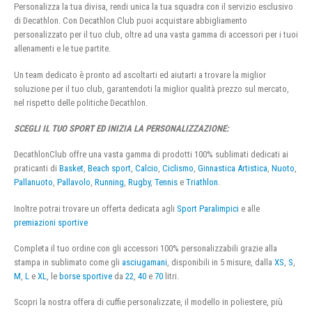
Personalizza la tua divisa, rendi unica la tua squadra con il servizio esclusivo
di Decathlon. Con Decathlon Club puoi acquistare abbigliamento
personalizzato per il tuo club, oltre ad una vasta gamma di accessori per i tuoi
allenamenti e le tue partite.
Un team dedicato è pronto ad ascoltarti ed aiutarti a trovare la miglior
soluzione per il tuo club, garantendoti la miglior qualità prezzo sul mercato,
nel rispetto delle politiche Decathlon.
SCEGLI IL TUO SPORT ED INIZIA LA PERSONALIZZAZIONE:
DecathlonClub offre una vasta gamma di prodotti 100% sublimati dedicati ai
praticanti di
Basket
,
Beach sport
,
Calcio
,
Ciclismo
,
Ginnastica Artistica
,
Nuoto
,
Pallanuoto
,
Pallavolo
,
Running
,
Rugby
,
Tennis
e
Triathlon
.
Inoltre potrai trovare un offerta dedicata agli
Sport Paralimpici
e alle
premiazioni sportive
Completa il tuo ordine con gli accessori 100% personalizzabili grazie alla
stampa in sublimato come gli
asciugamani
, disponibili in 5 misure, dalla
XS
,
S
,
M
,
L
e
XL
, le
borse sportive
da
22
,
40
e
70
litri.
Scopri la nostra offera di cuffie personalizzate, il modello in poliestere, più