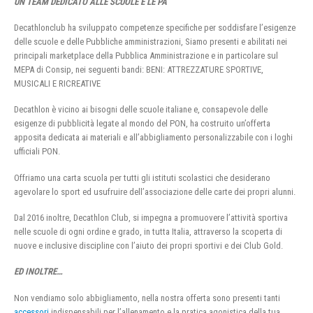
UN TEAM DEDICATO ALLE SCUOLE E LE PA
Decathlonclub ha sviluppato competenze specifiche per soddisfare l’esigenze
delle scuole e delle Pubbliche amministrazioni, Siamo presenti e abilitati nei
principali marketplace della Pubblica Amministrazione e in particolare sul
MEPA di Consip, nei seguenti bandi: BENI: ATTREZZATURE SPORTIVE,
MUSICALI E RICREATIVE
Decathlon è vicino ai bisogni delle scuole italiane e, consapevole delle
esigenze di pubblicità legate al mondo del PON, ha costruito un’offerta
apposita dedicata ai materiali e all’abbigliamento personalizzabile con i loghi
ufficiali PON.
Offriamo una carta scuola per tutti gli istituti scolastici che desiderano
agevolare lo sport ed usufruire dell’associazione delle carte dei propri alunni.
Dal 2016 inoltre, Decathlon Club, si impegna a promuovere l’attività sportiva
nelle scuole di ogni ordine e grado, in tutta Italia, attraverso la scoperta di
nuove e inclusive discipline con l’aiuto dei propri sportivi e dei Club Gold.
ED INOLTRE…
Non vendiamo solo abbigliamento, nella nostra offerta sono presenti tanti
accessori
indispensabili per l’allenamento e la pratica agonistica della tua