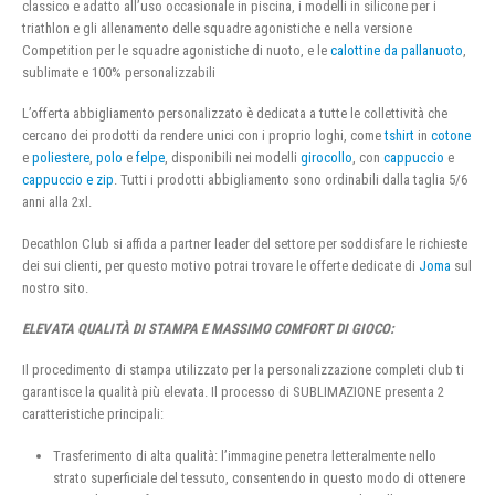
classico e adatto all’uso occasionale in piscina, i modelli in silicone per i
triathlon e gli allenamento delle squadre agonistiche e nella versione
Competition per le squadre agonistiche di nuoto, e le
calottine da pallanuoto
,
sublimate e 100% personalizzabili
L’offerta abbigliamento personalizzato è dedicata a tutte le collettività che
cercano dei prodotti da rendere unici con i proprio loghi, come
tshirt
in
cotone
e
poliestere
,
polo
e
felpe
, disponibili nei modelli
girocollo
, con
cappuccio
e
cappuccio e zip
. Tutti i prodotti abbigliamento sono ordinabili dalla taglia 5/6
anni alla 2xl.
Decathlon Club si affida a partner leader del settore per soddisfare le richieste
dei sui clienti, per questo motivo potrai trovare le offerte dedicate di
Joma
sul
nostro sito.
ELEVATA QUALITÀ DI STAMPA E MASSIMO COMFORT DI GIOCO:
Il procedimento di stampa utilizzato per la personalizzazione completi club ti
garantisce la qualità più elevata. Il processo di SUBLIMAZIONE presenta 2
caratteristiche principali:
Trasferimento di alta qualità: l’immagine penetra letteralmente nello
strato superficiale del tessuto, consentendo in questo modo di ottenere