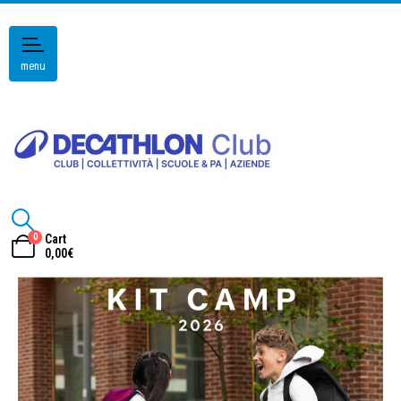
menu
0
Cart
0,00
€