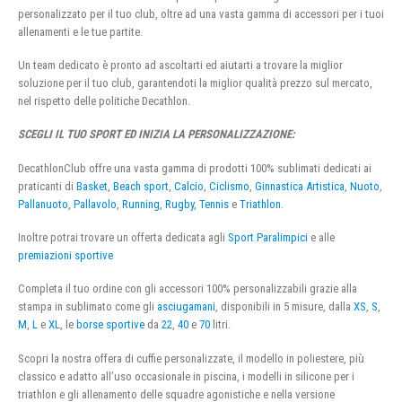
personalizzato per il tuo club, oltre ad una vasta gamma di accessori per i tuoi
allenamenti e le tue partite.
Un team dedicato è pronto ad ascoltarti ed aiutarti a trovare la miglior
soluzione per il tuo club, garantendoti la miglior qualità prezzo sul mercato,
nel rispetto delle politiche Decathlon.
SCEGLI IL TUO SPORT ED INIZIA LA PERSONALIZZAZIONE:
DecathlonClub offre una vasta gamma di prodotti 100% sublimati dedicati ai
praticanti di
Basket
,
Beach sport
,
Calcio
,
Ciclismo
,
Ginnastica Artistica
,
Nuoto
,
Pallanuoto
,
Pallavolo
,
Running
,
Rugby
,
Tennis
e
Triathlon
.
Inoltre potrai trovare un offerta dedicata agli
Sport Paralimpici
e alle
premiazioni sportive
Completa il tuo ordine con gli accessori 100% personalizzabili grazie alla
stampa in sublimato come gli
asciugamani
, disponibili in 5 misure, dalla
XS
,
S
,
M
,
L
e
XL
, le
borse sportive
da
22
,
40
e
70
litri.
Scopri la nostra offera di cuffie personalizzate, il modello in poliestere, più
classico e adatto all’uso occasionale in piscina, i modelli in silicone per i
triathlon e gli allenamento delle squadre agonistiche e nella versione