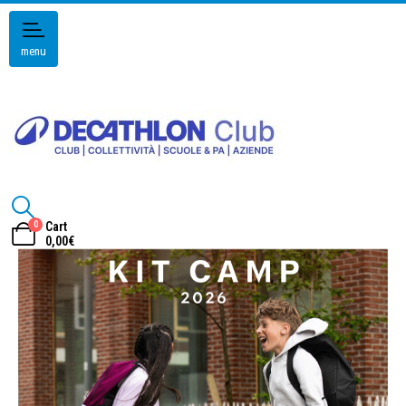
menu
0
Cart
0,00
€