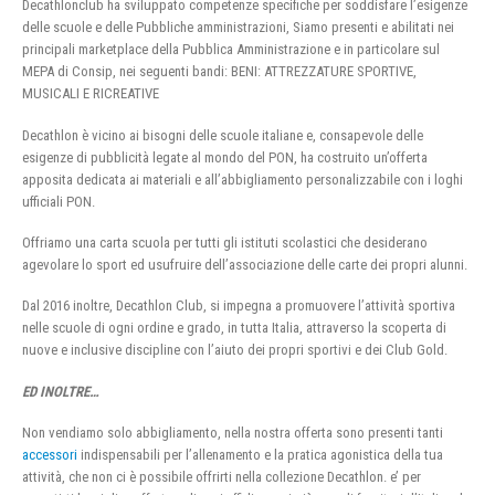
Decathlonclub ha sviluppato competenze specifiche per soddisfare l’esigenze
delle scuole e delle Pubbliche amministrazioni, Siamo presenti e abilitati nei
principali marketplace della Pubblica Amministrazione e in particolare sul
MEPA di Consip, nei seguenti bandi: BENI: ATTREZZATURE SPORTIVE,
MUSICALI E RICREATIVE
Decathlon è vicino ai bisogni delle scuole italiane e, consapevole delle
esigenze di pubblicità legate al mondo del PON, ha costruito un’offerta
apposita dedicata ai materiali e all’abbigliamento personalizzabile con i loghi
ufficiali PON.
Offriamo una carta scuola per tutti gli istituti scolastici che desiderano
agevolare lo sport ed usufruire dell’associazione delle carte dei propri alunni.
Dal 2016 inoltre, Decathlon Club, si impegna a promuovere l’attività sportiva
nelle scuole di ogni ordine e grado, in tutta Italia, attraverso la scoperta di
nuove e inclusive discipline con l’aiuto dei propri sportivi e dei Club Gold.
ED INOLTRE…
Non vendiamo solo abbigliamento, nella nostra offerta sono presenti tanti
accessori
indispensabili per l’allenamento e la pratica agonistica della tua
attività, che non ci è possibile offrirti nella collezione Decathlon. e’ per