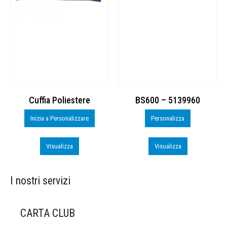
re
BS600 – 5139960
Toppe ricamate in 
are
Personalizza
Personalizza
Visualizza
Visualizza
I nostri servizi
CARTA CLUB