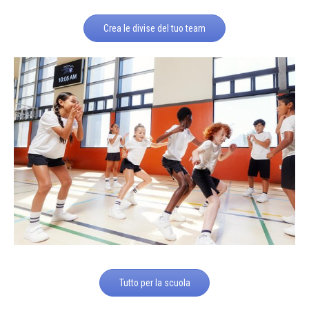
Crea le divise del tuo team
Tutto per la scuola