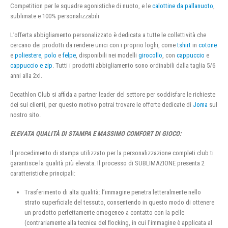
Competition per le squadre agonistiche di nuoto, e le
calottine da pallanuoto
,
sublimate e 100% personalizzabili
L’offerta abbigliamento personalizzato è dedicata a tutte le collettività che
cercano dei prodotti da rendere unici con i proprio loghi, come
tshirt
in
cotone
e
poliestere
,
polo
e
felpe
, disponibili nei modelli
girocollo
, con
cappuccio
e
cappuccio e zip
. Tutti i prodotti abbigliamento sono ordinabili dalla taglia 5/6
anni alla 2xl.
Decathlon Club si affida a partner leader del settore per soddisfare le richieste
dei sui clienti, per questo motivo potrai trovare le offerte dedicate di
Joma
sul
nostro sito.
ELEVATA QUALITÀ DI STAMPA E MASSIMO COMFORT DI GIOCO:
Il procedimento di stampa utilizzato per la personalizzazione completi club ti
garantisce la qualità più elevata. Il processo di SUBLIMAZIONE presenta 2
caratteristiche principali:
Trasferimento di alta qualità: l’immagine penetra letteralmente nello
strato superficiale del tessuto, consentendo in questo modo di ottenere
un prodotto perfettamente omogeneo a contatto con la pelle
(contrariamente alla tecnica del flocking, in cui l’immagine è applicata al