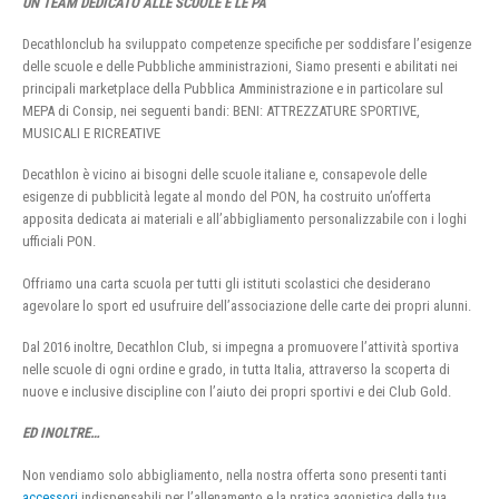
UN TEAM DEDICATO ALLE SCUOLE E LE PA
Decathlonclub ha sviluppato competenze specifiche per soddisfare l’esigenze
delle scuole e delle Pubbliche amministrazioni, Siamo presenti e abilitati nei
principali marketplace della Pubblica Amministrazione e in particolare sul
MEPA di Consip, nei seguenti bandi: BENI: ATTREZZATURE SPORTIVE,
MUSICALI E RICREATIVE
Decathlon è vicino ai bisogni delle scuole italiane e, consapevole delle
esigenze di pubblicità legate al mondo del PON, ha costruito un’offerta
apposita dedicata ai materiali e all’abbigliamento personalizzabile con i loghi
ufficiali PON.
Offriamo una carta scuola per tutti gli istituti scolastici che desiderano
agevolare lo sport ed usufruire dell’associazione delle carte dei propri alunni.
Dal 2016 inoltre, Decathlon Club, si impegna a promuovere l’attività sportiva
nelle scuole di ogni ordine e grado, in tutta Italia, attraverso la scoperta di
nuove e inclusive discipline con l’aiuto dei propri sportivi e dei Club Gold.
ED INOLTRE…
Non vendiamo solo abbigliamento, nella nostra offerta sono presenti tanti
accessori
indispensabili per l’allenamento e la pratica agonistica della tua