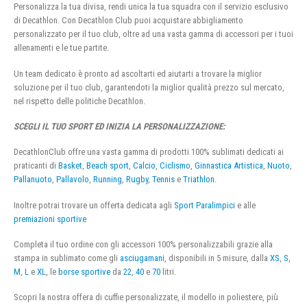
Personalizza la tua divisa, rendi unica la tua squadra con il servizio esclusivo
di Decathlon. Con Decathlon Club puoi acquistare abbigliamento
personalizzato per il tuo club, oltre ad una vasta gamma di accessori per i tuoi
allenamenti e le tue partite.
Un team dedicato è pronto ad ascoltarti ed aiutarti a trovare la miglior
soluzione per il tuo club, garantendoti la miglior qualità prezzo sul mercato,
nel rispetto delle politiche Decathlon.
SCEGLI IL TUO SPORT ED INIZIA LA PERSONALIZZAZIONE:
DecathlonClub offre una vasta gamma di prodotti 100% sublimati dedicati ai
praticanti di
Basket
,
Beach sport
,
Calcio
,
Ciclismo
,
Ginnastica Artistica
,
Nuoto
,
Pallanuoto
,
Pallavolo
,
Running
,
Rugby
,
Tennis
e
Triathlon
.
Inoltre potrai trovare un offerta dedicata agli
Sport Paralimpici
e alle
premiazioni sportive
Completa il tuo ordine con gli accessori 100% personalizzabili grazie alla
stampa in sublimato come gli
asciugamani
, disponibili in 5 misure, dalla
XS
,
S
,
M
,
L
e
XL
, le
borse sportive
da
22
,
40
e
70
litri.
Scopri la nostra offera di cuffie personalizzate, il modello in poliestere, più