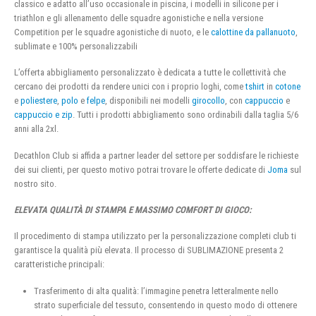
classico e adatto all’uso occasionale in piscina, i modelli in silicone per i
triathlon e gli allenamento delle squadre agonistiche e nella versione
Competition per le squadre agonistiche di nuoto, e le
calottine da pallanuoto
,
sublimate e 100% personalizzabili
L’offerta abbigliamento personalizzato è dedicata a tutte le collettività che
cercano dei prodotti da rendere unici con i proprio loghi, come
tshirt
in
cotone
e
poliestere
,
polo
e
felpe
, disponibili nei modelli
girocollo
, con
cappuccio
e
cappuccio e zip
. Tutti i prodotti abbigliamento sono ordinabili dalla taglia 5/6
anni alla 2xl.
Decathlon Club si affida a partner leader del settore per soddisfare le richieste
dei sui clienti, per questo motivo potrai trovare le offerte dedicate di
Joma
sul
nostro sito.
ELEVATA QUALITÀ DI STAMPA E MASSIMO COMFORT DI GIOCO:
Il procedimento di stampa utilizzato per la personalizzazione completi club ti
garantisce la qualità più elevata. Il processo di SUBLIMAZIONE presenta 2
caratteristiche principali:
Trasferimento di alta qualità: l’immagine penetra letteralmente nello
strato superficiale del tessuto, consentendo in questo modo di ottenere