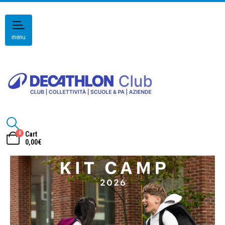
menu
0
Cart
0,00
€