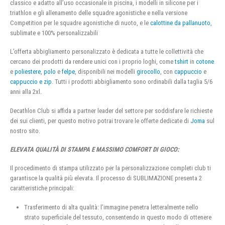
classico e adatto all’uso occasionale in piscina, i modelli in silicone per i
triathlon e gli allenamento delle squadre agonistiche e nella versione
Competition per le squadre agonistiche di nuoto, e le
calottine da pallanuoto
,
sublimate e 100% personalizzabili
L’offerta abbigliamento personalizzato è dedicata a tutte le collettività che
cercano dei prodotti da rendere unici con i proprio loghi, come
tshirt
in
cotone
e
poliestere
,
polo
e
felpe
, disponibili nei modelli
girocollo
, con
cappuccio
e
cappuccio e zip
. Tutti i prodotti abbigliamento sono ordinabili dalla taglia 5/6
anni alla 2xl.
Decathlon Club si affida a partner leader del settore per soddisfare le richieste
dei sui clienti, per questo motivo potrai trovare le offerte dedicate di
Joma
sul
nostro sito.
ELEVATA QUALITÀ DI STAMPA E MASSIMO COMFORT DI GIOCO:
Il procedimento di stampa utilizzato per la personalizzazione completi club ti
garantisce la qualità più elevata. Il processo di SUBLIMAZIONE presenta 2
caratteristiche principali:
Trasferimento di alta qualità: l’immagine penetra letteralmente nello
strato superficiale del tessuto, consentendo in questo modo di ottenere