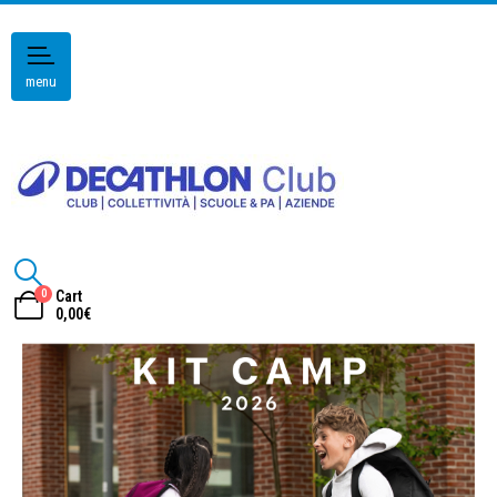
menu
0
Cart
0,00
€