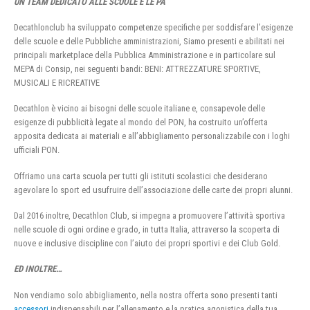
UN TEAM DEDICATO ALLE SCUOLE E LE PA
Decathlonclub ha sviluppato competenze specifiche per soddisfare l’esigenze
delle scuole e delle Pubbliche amministrazioni, Siamo presenti e abilitati nei
principali marketplace della Pubblica Amministrazione e in particolare sul
MEPA di Consip, nei seguenti bandi: BENI: ATTREZZATURE SPORTIVE,
MUSICALI E RICREATIVE
Decathlon è vicino ai bisogni delle scuole italiane e, consapevole delle
esigenze di pubblicità legate al mondo del PON, ha costruito un’offerta
apposita dedicata ai materiali e all’abbigliamento personalizzabile con i loghi
ufficiali PON.
Offriamo una carta scuola per tutti gli istituti scolastici che desiderano
agevolare lo sport ed usufruire dell’associazione delle carte dei propri alunni.
Dal 2016 inoltre, Decathlon Club, si impegna a promuovere l’attività sportiva
nelle scuole di ogni ordine e grado, in tutta Italia, attraverso la scoperta di
nuove e inclusive discipline con l’aiuto dei propri sportivi e dei Club Gold.
ED INOLTRE…
Non vendiamo solo abbigliamento, nella nostra offerta sono presenti tanti
accessori
indispensabili per l’allenamento e la pratica agonistica della tua