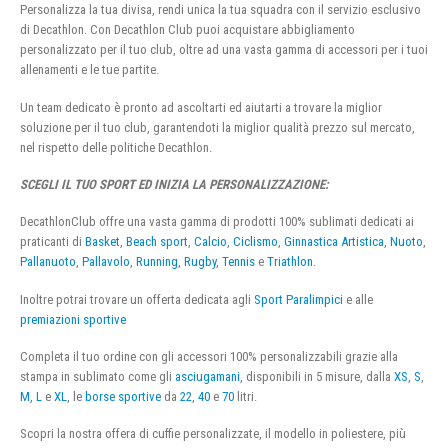
Personalizza la tua divisa, rendi unica la tua squadra con il servizio esclusivo
di Decathlon. Con Decathlon Club puoi acquistare abbigliamento
personalizzato per il tuo club, oltre ad una vasta gamma di accessori per i tuoi
allenamenti e le tue partite.
Un team dedicato è pronto ad ascoltarti ed aiutarti a trovare la miglior
soluzione per il tuo club, garantendoti la miglior qualità prezzo sul mercato,
nel rispetto delle politiche Decathlon.
SCEGLI IL TUO SPORT ED INIZIA LA PERSONALIZZAZIONE:
DecathlonClub offre una vasta gamma di prodotti 100% sublimati dedicati ai
praticanti di
Basket
,
Beach sport
,
Calcio
,
Ciclismo
,
Ginnastica Artistica
,
Nuoto
,
Pallanuoto
,
Pallavolo
,
Running
,
Rugby
,
Tennis
e
Triathlon
.
Inoltre potrai trovare un offerta dedicata agli
Sport Paralimpici
e alle
premiazioni sportive
Completa il tuo ordine con gli accessori 100% personalizzabili grazie alla
stampa in sublimato come gli
asciugamani
, disponibili in 5 misure, dalla
XS
,
S
,
M
,
L
e
XL
, le
borse sportive
da
22
,
40
e
70
litri.
Scopri la nostra offera di cuffie personalizzate, il modello in poliestere, più