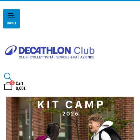
menu
0
Cart
0,00
€