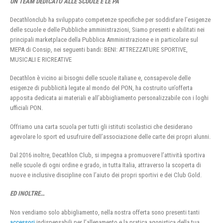
UN TEAM DEDICATO ALLE SCUOLE E LE PA
Decathlonclub ha sviluppato competenze specifiche per soddisfare l’esigenze
delle scuole e delle Pubbliche amministrazioni, Siamo presenti e abilitati nei
principali marketplace della Pubblica Amministrazione e in particolare sul
MEPA di Consip, nei seguenti bandi: BENI: ATTREZZATURE SPORTIVE,
MUSICALI E RICREATIVE
Decathlon è vicino ai bisogni delle scuole italiane e, consapevole delle
esigenze di pubblicità legate al mondo del PON, ha costruito un’offerta
apposita dedicata ai materiali e all’abbigliamento personalizzabile con i loghi
ufficiali PON.
Offriamo una carta scuola per tutti gli istituti scolastici che desiderano
agevolare lo sport ed usufruire dell’associazione delle carte dei propri alunni.
Dal 2016 inoltre, Decathlon Club, si impegna a promuovere l’attività sportiva
nelle scuole di ogni ordine e grado, in tutta Italia, attraverso la scoperta di
nuove e inclusive discipline con l’aiuto dei propri sportivi e dei Club Gold.
ED INOLTRE…
Non vendiamo solo abbigliamento, nella nostra offerta sono presenti tanti
accessori
indispensabili per l’allenamento e la pratica agonistica della tua