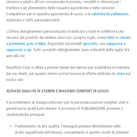
classico e adatto all’uso occasionale in piscina, i modelli in silicone per i
triathlon e gli allenamento delle squadre agonistiche e nella versione
Competition per le squadre agonistiche di nuoto, e le
calottine da pallanuoto
,
sublimate e 100% personalizzabili
L’offerta abbigliamento personalizzato è dedicata a tutte le collettività che
cercano dei prodotti da rendere unici con i proprio loghi, come
tshirt
in
cotone
e
poliestere
,
polo
e
felpe
, disponibili nei modelli
girocollo
, con
cappuccio
e
cappuccio e zip
. Tutti i prodotti abbigliamento sono ordinabili dalla taglia 5/6
anni alla 2xl.
Decathlon Club si affida a partner leader del settore per soddisfare le richieste
dei sui clienti, per questo motivo potrai trovare le offerte dedicate di
Joma
sul
nostro sito.
ELEVATA QUALITÀ DI STAMPA E MASSIMO COMFORT DI GIOCO:
Il procedimento di stampa utilizzato per la personalizzazione completi club ti
garantisce la qualità più elevata. Il processo di SUBLIMAZIONE presenta 2
caratteristiche principali:
Trasferimento di alta qualità: l’immagine penetra letteralmente nello
strato superficiale del tessuto, consentendo in questo modo di ottenere