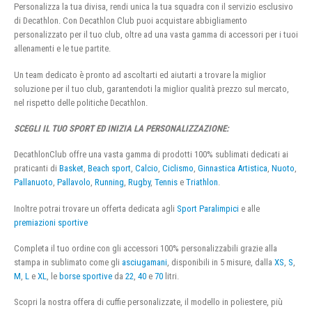
Personalizza la tua divisa, rendi unica la tua squadra con il servizio esclusivo
di Decathlon. Con Decathlon Club puoi acquistare abbigliamento
personalizzato per il tuo club, oltre ad una vasta gamma di accessori per i tuoi
allenamenti e le tue partite.
Un team dedicato è pronto ad ascoltarti ed aiutarti a trovare la miglior
soluzione per il tuo club, garantendoti la miglior qualità prezzo sul mercato,
nel rispetto delle politiche Decathlon.
SCEGLI IL TUO SPORT ED INIZIA LA PERSONALIZZAZIONE:
DecathlonClub offre una vasta gamma di prodotti 100% sublimati dedicati ai
praticanti di
Basket
,
Beach sport
,
Calcio
,
Ciclismo
,
Ginnastica Artistica
,
Nuoto
,
Pallanuoto
,
Pallavolo
,
Running
,
Rugby
,
Tennis
e
Triathlon
.
Inoltre potrai trovare un offerta dedicata agli
Sport Paralimpici
e alle
premiazioni sportive
Completa il tuo ordine con gli accessori 100% personalizzabili grazie alla
stampa in sublimato come gli
asciugamani
, disponibili in 5 misure, dalla
XS
,
S
,
M
,
L
e
XL
, le
borse sportive
da
22
,
40
e
70
litri.
Scopri la nostra offera di cuffie personalizzate, il modello in poliestere, più