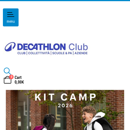
menu
0
Cart
0,00
€