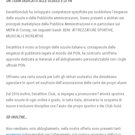
UN TEAM DEDICATO ALLE SCUOLE E LE PA
Decathlonclub ha sviluppato competenze specifiche per soddisfare l’esigenze
delle scuole e delle Pubbliche amministrazioni, Siamo presenti e abilitati nei
principali marketplace della Pubblica Amministrazione e in particolare sul
MEPA di Consip, nei seguenti bandi: BENI: ATTREZZATURE SPORTIVE,
MUSICALI E RICREATIVE
Decathlon è vicino ai bisogni delle scuole italiane e, consapevole delle
esigenze di pubblicità legate al mondo del PON, ha costruito un’offerta
apposita dedicata ai materiali e all’abbigliamento personalizzabile con i loghi
ufficiali PON.
Offriamo una carta scuola per tutti gli istituti scolastici che desiderano
agevolare lo sport ed usufruire dell’associazione delle carte dei propri alunni.
Dal 2016 inoltre, Decathlon Club, si impegna a promuovere l’attività sportiva
nelle scuole di ogni ordine e grado, in tutta Italia, attraverso la scoperta di
nuove e inclusive discipline con l’aiuto dei propri sportivi e dei Club Gold.
ED INOLTRE…
Non vendiamo solo abbigliamento, nella nostra offerta sono presenti tanti
accessori
indispensabili per l’allenamento e la pratica agonistica della tua