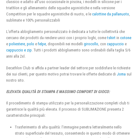
classico e adatto all’uso occasionale in piscina, i modelli in silicone per i
triathlon e gli allenamento delle squadre agonistiche e nella versione
Competition per le squadre agonistiche di nuoto, e le
calottine da pallanuoto
,
sublimate e 100% personalizzabili
L’offerta abbigliamento personalizzato è dedicata a tutte le collettività che
cercano dei prodotti da rendere unici con i proprio loghi, come
tshirt
in
cotone
e
poliestere
,
polo
e
felpe
, disponibili nei modelli
girocollo
, con
cappuccio
e
cappuccio e zip
. Tutti i prodotti abbigliamento sono ordinabili dalla taglia 5/6
anni alla 2xl.
Decathlon Club si affida a partner leader del settore per soddisfare le richieste
dei sui clienti, per questo motivo potrai trovare le offerte dedicate di
Joma
sul
nostro sito.
ELEVATA QUALITÀ DI STAMPA E MASSIMO COMFORT DI GIOCO:
Il procedimento di stampa utilizzato per la personalizzazione completi club ti
garantisce la qualità più elevata. Il processo di SUBLIMAZIONE presenta 2
caratteristiche principali:
Trasferimento di alta qualità: l’immagine penetra letteralmente nello
strato superficiale del tessuto, consentendo in questo modo di ottenere