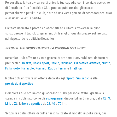
Personalizza la tua divisa, rendi unica la tua squadra con il servizio esclusivo
di Decathlon. Con Decathlon Club puoi acquistare abbigliamento
personalizzato per il tuo club, oltre ad una vasta gamma di accessori per i tuoi
allenamenti e le tue partite.
Un team dedicato è pronto ad ascoltarti ed aiutarti a trovare la miglior
soluzione per il tuo club, garantendoti la miglior qualità prezzo sul mercato,
nel rispetto delle politiche Decathlon.
SCEGLI IL TUO SPORT ED INIZIA LA PERSONALIZZAZIONE:
DecathlonClub offre una vasta gamma di prodotti 100% sublimati dedicati ai
praticanti di
Basket
,
Beach sport
,
Calcio
,
Ciclismo
,
Ginnastica Artistica
,
Nuoto
,
Pallanuoto
,
Pallavolo
,
Running
,
Rugby
,
Tennis
e
Triathlon
.
Inoltre potrai trovare un offerta dedicata agli
Sport Paralimpici
e alle
premiazioni sportive
Completa il tuo ordine con gli accessori 100% personalizzabili grazie alla
stampa in sublimato come gli
asciugamani
, disponibili in 5 misure, dalla
XS
,
S
,
M
,
L
e
XL
, le
borse sportive
da
22
,
40
e
70
litri.
Scopri la nostra offera di cuffie personalizzate, il modello in poliestere, più