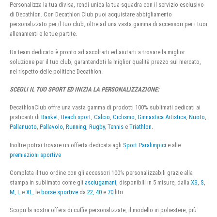
Personalizza la tua divisa, rendi unica la tua squadra con il servizio esclusivo
di Decathlon. Con Decathlon Club puoi acquistare abbigliamento
personalizzato per il tuo club, oltre ad una vasta gamma di accessori per i tuoi
allenamenti e le tue partite.
Un team dedicato è pronto ad ascoltarti ed aiutarti a trovare la miglior
soluzione per il tuo club, garantendoti la miglior qualità prezzo sul mercato,
nel rispetto delle politiche Decathlon.
SCEGLI IL TUO SPORT ED INIZIA LA PERSONALIZZAZIONE:
DecathlonClub offre una vasta gamma di prodotti 100% sublimati dedicati ai
praticanti di
Basket
,
Beach sport
,
Calcio
,
Ciclismo
,
Ginnastica Artistica
,
Nuoto
,
Pallanuoto
,
Pallavolo
,
Running
,
Rugby
,
Tennis
e
Triathlon
.
Inoltre potrai trovare un offerta dedicata agli
Sport Paralimpici
e alle
premiazioni sportive
Completa il tuo ordine con gli accessori 100% personalizzabili grazie alla
stampa in sublimato come gli
asciugamani
, disponibili in 5 misure, dalla
XS
,
S
,
M
,
L
e
XL
, le
borse sportive
da
22
,
40
e
70
litri.
Scopri la nostra offera di cuffie personalizzate, il modello in poliestere, più