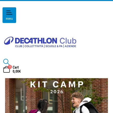
menu
0
Cart
0,00
€