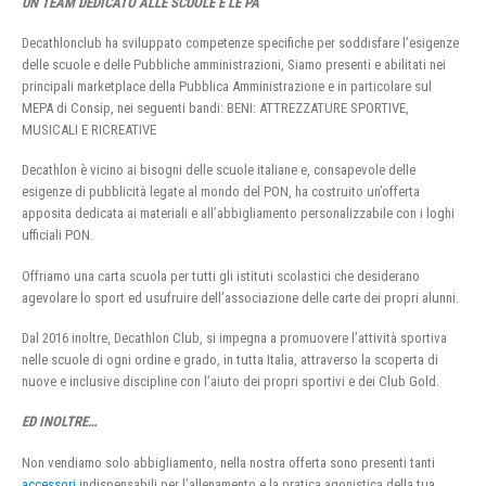
UN TEAM DEDICATO ALLE SCUOLE E LE PA
Decathlonclub ha sviluppato competenze specifiche per soddisfare l’esigenze
delle scuole e delle Pubbliche amministrazioni, Siamo presenti e abilitati nei
principali marketplace della Pubblica Amministrazione e in particolare sul
MEPA di Consip, nei seguenti bandi: BENI: ATTREZZATURE SPORTIVE,
MUSICALI E RICREATIVE
Decathlon è vicino ai bisogni delle scuole italiane e, consapevole delle
esigenze di pubblicità legate al mondo del PON, ha costruito un’offerta
apposita dedicata ai materiali e all’abbigliamento personalizzabile con i loghi
ufficiali PON.
Offriamo una carta scuola per tutti gli istituti scolastici che desiderano
agevolare lo sport ed usufruire dell’associazione delle carte dei propri alunni.
Dal 2016 inoltre, Decathlon Club, si impegna a promuovere l’attività sportiva
nelle scuole di ogni ordine e grado, in tutta Italia, attraverso la scoperta di
nuove e inclusive discipline con l’aiuto dei propri sportivi e dei Club Gold.
ED INOLTRE…
Non vendiamo solo abbigliamento, nella nostra offerta sono presenti tanti
accessori
indispensabili per l’allenamento e la pratica agonistica della tua