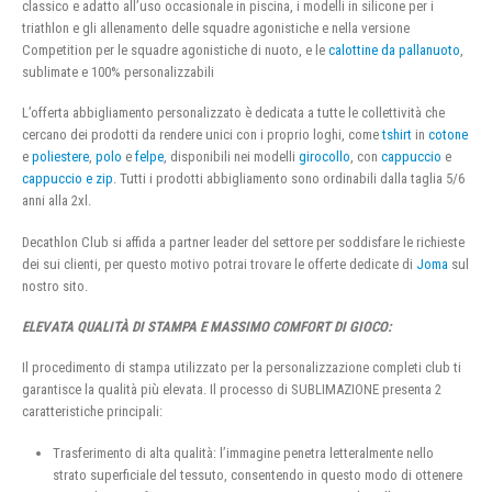
classico e adatto all’uso occasionale in piscina, i modelli in silicone per i
triathlon e gli allenamento delle squadre agonistiche e nella versione
Competition per le squadre agonistiche di nuoto, e le
calottine da pallanuoto
,
sublimate e 100% personalizzabili
L’offerta abbigliamento personalizzato è dedicata a tutte le collettività che
cercano dei prodotti da rendere unici con i proprio loghi, come
tshirt
in
cotone
e
poliestere
,
polo
e
felpe
, disponibili nei modelli
girocollo
, con
cappuccio
e
cappuccio e zip
. Tutti i prodotti abbigliamento sono ordinabili dalla taglia 5/6
anni alla 2xl.
Decathlon Club si affida a partner leader del settore per soddisfare le richieste
dei sui clienti, per questo motivo potrai trovare le offerte dedicate di
Joma
sul
nostro sito.
ELEVATA QUALITÀ DI STAMPA E MASSIMO COMFORT DI GIOCO:
Il procedimento di stampa utilizzato per la personalizzazione completi club ti
garantisce la qualità più elevata. Il processo di SUBLIMAZIONE presenta 2
caratteristiche principali:
Trasferimento di alta qualità: l’immagine penetra letteralmente nello
strato superficiale del tessuto, consentendo in questo modo di ottenere