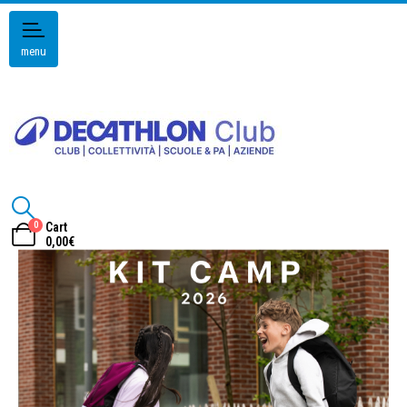
menu
0
Cart
0,00
€