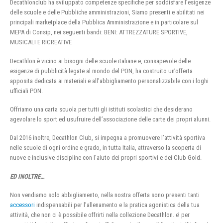
Decathlonclub ha sviluppato competenze specifiche per soddisfare l’esigenze
delle scuole e delle Pubbliche amministrazioni, Siamo presenti e abilitati nei
principali marketplace della Pubblica Amministrazione e in particolare sul
MEPA di Consip, nei seguenti bandi: BENI: ATTREZZATURE SPORTIVE,
MUSICALI E RICREATIVE
Decathlon è vicino ai bisogni delle scuole italiane e, consapevole delle
esigenze di pubblicità legate al mondo del PON, ha costruito un’offerta
apposita dedicata ai materiali e all’abbigliamento personalizzabile con i loghi
ufficiali PON.
Offriamo una carta scuola per tutti gli istituti scolastici che desiderano
agevolare lo sport ed usufruire dell’associazione delle carte dei propri alunni.
Dal 2016 inoltre, Decathlon Club, si impegna a promuovere l’attività sportiva
nelle scuole di ogni ordine e grado, in tutta Italia, attraverso la scoperta di
nuove e inclusive discipline con l’aiuto dei propri sportivi e dei Club Gold.
ED INOLTRE…
Non vendiamo solo abbigliamento, nella nostra offerta sono presenti tanti
accessori
indispensabili per l’allenamento e la pratica agonistica della tua
attività, che non ci è possibile offrirti nella collezione Decathlon. e’ per