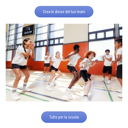
Crea le divise del tuo team
Tutto per la scuola