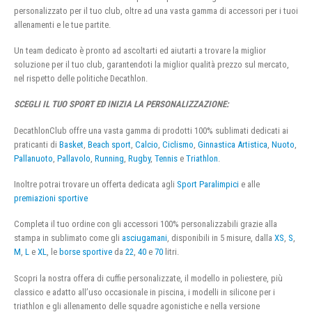
personalizzato per il tuo club, oltre ad una vasta gamma di accessori per i tuoi
allenamenti e le tue partite.
Un team dedicato è pronto ad ascoltarti ed aiutarti a trovare la miglior
soluzione per il tuo club, garantendoti la miglior qualità prezzo sul mercato,
nel rispetto delle politiche Decathlon.
SCEGLI IL TUO SPORT ED INIZIA LA PERSONALIZZAZIONE:
DecathlonClub offre una vasta gamma di prodotti 100% sublimati dedicati ai
praticanti di
Basket
,
Beach sport
,
Calcio
,
Ciclismo
,
Ginnastica Artistica
,
Nuoto
,
Pallanuoto
,
Pallavolo
,
Running
,
Rugby
,
Tennis
e
Triathlon
.
Inoltre potrai trovare un offerta dedicata agli
Sport Paralimpici
e alle
premiazioni sportive
Completa il tuo ordine con gli accessori 100% personalizzabili grazie alla
stampa in sublimato come gli
asciugamani
, disponibili in 5 misure, dalla
XS
,
S
,
M
,
L
e
XL
, le
borse sportive
da
22
,
40
e
70
litri.
Scopri la nostra offera di cuffie personalizzate, il modello in poliestere, più
classico e adatto all’uso occasionale in piscina, i modelli in silicone per i
triathlon e gli allenamento delle squadre agonistiche e nella versione