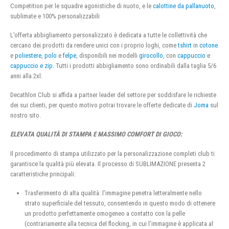
Competition per le squadre agonistiche di nuoto, e le
calottine da pallanuoto
,
sublimate e 100% personalizzabili
L’offerta abbigliamento personalizzato è dedicata a tutte le collettività che
cercano dei prodotti da rendere unici con i proprio loghi, come
tshirt
in
cotone
e
poliestere
,
polo
e
felpe
, disponibili nei modelli
girocollo
, con
cappuccio
e
cappuccio e zip
. Tutti i prodotti abbigliamento sono ordinabili dalla taglia 5/6
anni alla 2xl.
Decathlon Club si affida a partner leader del settore per soddisfare le richieste
dei sui clienti, per questo motivo potrai trovare le offerte dedicate di
Joma
sul
nostro sito.
ELEVATA QUALITÀ DI STAMPA E MASSIMO COMFORT DI GIOCO:
Il procedimento di stampa utilizzato per la personalizzazione completi club ti
garantisce la qualità più elevata. Il processo di SUBLIMAZIONE presenta 2
caratteristiche principali:
Trasferimento di alta qualità: l’immagine penetra letteralmente nello
strato superficiale del tessuto, consentendo in questo modo di ottenere
un prodotto perfettamente omogeneo a contatto con la pelle
(contrariamente alla tecnica del flocking, in cui l’immagine è applicata al