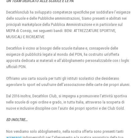
UN TEAM DEDICATO ALLE SCUOLE E LE PA
Decathlonclub ha sviluppato competenze specifiche per soddisfare l’esigenze
delle scuole e delle Pubbliche amministrazioni, Siamo presenti e abilitati nei
principali marketplace della Pubblica Amministrazione e in particolare sul
MEPA di Consip, nei seguenti bandi: BENI: ATTREZZATURE SPORTIVE,
MUSICALI E RICREATIVE
Decathlon è vicino ai bisogni delle scuole italiane e, consapevole delle
esigenze di pubblicità legate al mondo del PON, ha costruito un’offerta
apposita dedicata ai materiali e all’abbigliamento personalizzabile con i loghi
ufficiali PON.
Offriamo una carta scuola per tutti gli istituti scolastici che desiderano
agevolare lo sport ed usufruire dell’associazione delle carte dei propri alunni.
Dal 2016 inoltre, Decathlon Club, si impegna a promuovere l’attività sportiva
nelle scuole di ogni ordine e grado, in tutta Italia, attraverso la scoperta di
nuove e inclusive discipline con l’aiuto dei propri sportivi e dei Club Gold.
ED INOLTRE…
Non vendiamo solo abbigliamento, nella nostra offerta sono presenti tanti
accessori
indispensabili per l’allenamento e la pratica agonistica della tua