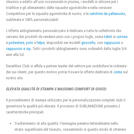
classico e adatto all’uso occasionale in piscina, i modelli in silicone per i
triathlon e gli allenamento delle squadre agonistiche e nella versione
Competition per le squadre agonistiche di nuoto, e le
calottine da pallanuoto
,
sublimate e 100% personalizzabili
L’offerta abbigliamento personalizzato è dedicata a tutte le collettività che
cercano dei prodotti da rendere unici con i proprio loghi, come
tshirt
in
cotone
e
poliestere
,
polo
e
felpe
, disponibili nei modelli
girocollo
, con
cappuccio
e
cappuccio e zip
. Tutti i prodotti abbigliamento sono ordinabili dalla taglia 5/6
anni alla 2xl.
Decathlon Club si affida a partner leader del settore per soddisfare le richieste
dei sui clienti, per questo motivo potrai trovare le offerte dedicate di
Joma
sul
nostro sito.
ELEVATA QUALITÀ DI STAMPA E MASSIMO COMFORT DI GIOCO:
Il procedimento di stampa utilizzato per la personalizzazione completi club ti
garantisce la qualità più elevata. Il processo di SUBLIMAZIONE presenta 2
caratteristiche principali:
Trasferimento di alta qualità: l’immagine penetra letteralmente nello
strato superficiale del tessuto, consentendo in questo modo di ottenere