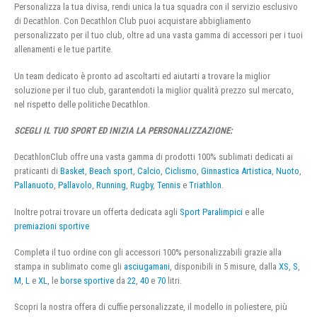
Personalizza la tua divisa, rendi unica la tua squadra con il servizio esclusivo
di Decathlon. Con Decathlon Club puoi acquistare abbigliamento
personalizzato per il tuo club, oltre ad una vasta gamma di accessori per i tuoi
allenamenti e le tue partite.
Un team dedicato è pronto ad ascoltarti ed aiutarti a trovare la miglior
soluzione per il tuo club, garantendoti la miglior qualità prezzo sul mercato,
nel rispetto delle politiche Decathlon.
SCEGLI IL TUO SPORT ED INIZIA LA PERSONALIZZAZIONE:
DecathlonClub offre una vasta gamma di prodotti 100% sublimati dedicati ai
praticanti di
Basket
,
Beach sport
,
Calcio
,
Ciclismo
,
Ginnastica Artistica
,
Nuoto
,
Pallanuoto
,
Pallavolo
,
Running
,
Rugby
,
Tennis
e
Triathlon
.
Inoltre potrai trovare un offerta dedicata agli
Sport Paralimpici
e alle
premiazioni sportive
Completa il tuo ordine con gli accessori 100% personalizzabili grazie alla
stampa in sublimato come gli
asciugamani
, disponibili in 5 misure, dalla
XS
,
S
,
M
,
L
e
XL
, le
borse sportive
da
22
,
40
e
70
litri.
Scopri la nostra offera di cuffie personalizzate, il modello in poliestere, più