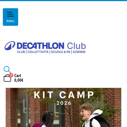
menu
0
Cart
0,00
€