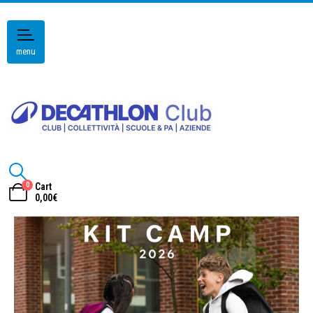
menu
0
Cart
0,00
€