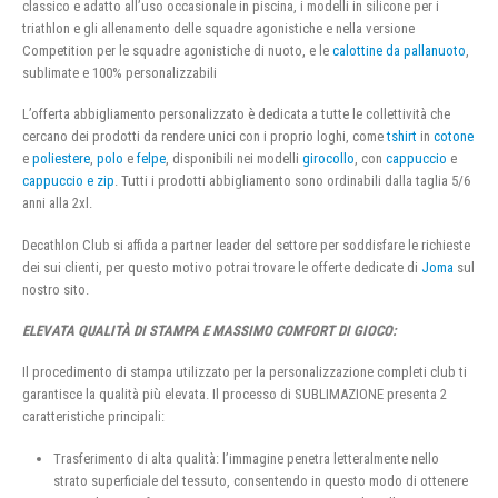
classico e adatto all’uso occasionale in piscina, i modelli in silicone per i
triathlon e gli allenamento delle squadre agonistiche e nella versione
Competition per le squadre agonistiche di nuoto, e le
calottine da pallanuoto
,
sublimate e 100% personalizzabili
L’offerta abbigliamento personalizzato è dedicata a tutte le collettività che
cercano dei prodotti da rendere unici con i proprio loghi, come
tshirt
in
cotone
e
poliestere
,
polo
e
felpe
, disponibili nei modelli
girocollo
, con
cappuccio
e
cappuccio e zip
. Tutti i prodotti abbigliamento sono ordinabili dalla taglia 5/6
anni alla 2xl.
Decathlon Club si affida a partner leader del settore per soddisfare le richieste
dei sui clienti, per questo motivo potrai trovare le offerte dedicate di
Joma
sul
nostro sito.
ELEVATA QUALITÀ DI STAMPA E MASSIMO COMFORT DI GIOCO:
Il procedimento di stampa utilizzato per la personalizzazione completi club ti
garantisce la qualità più elevata. Il processo di SUBLIMAZIONE presenta 2
caratteristiche principali:
Trasferimento di alta qualità: l’immagine penetra letteralmente nello
strato superficiale del tessuto, consentendo in questo modo di ottenere