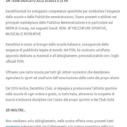
UN TEAM DEDICATO ALLE SCUOLE E LE PA
Decathlonclub ha sviluppato competenze specifiche per soddisfare l’esigenze
delle scuole e delle Pubbliche amministrazioni, Siamo presenti e abilitati nei
principali marketplace della Pubblica Amministrazione e in particolare sul
MEPA di Consip, nei seguenti bandi: BENI: ATTREZZATURE SPORTIVE,
MUSICALI E RICREATIVE
Decathlon è vicino ai bisogni delle scuole italiane e, consapevole delle
esigenze di pubblicità legate al mondo del PON, ha costruito un’offerta
apposita dedicata ai materiali e all’abbigliamento personalizzabile con i loghi
ufficiali PON.
Offriamo una carta scuola per tutti gli istituti scolastici che desiderano
agevolare lo sport ed usufruire dell’associazione delle carte dei propri alunni.
Dal 2016 inoltre, Decathlon Club, si impegna a promuovere l’attività sportiva
nelle scuole di ogni ordine e grado, in tutta Italia, attraverso la scoperta di
nuove e inclusive discipline con l’aiuto dei propri sportivi e dei Club Gold.
ED INOLTRE…
Non vendiamo solo abbigliamento, nella nostra offerta sono presenti tanti
accessori
indispensabili per l’allenamento e la pratica agonistica della tua