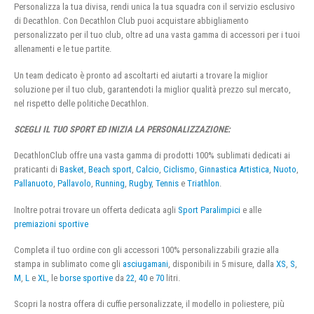
Personalizza la tua divisa, rendi unica la tua squadra con il servizio esclusivo
di Decathlon. Con Decathlon Club puoi acquistare abbigliamento
personalizzato per il tuo club, oltre ad una vasta gamma di accessori per i tuoi
allenamenti e le tue partite.
Un team dedicato è pronto ad ascoltarti ed aiutarti a trovare la miglior
soluzione per il tuo club, garantendoti la miglior qualità prezzo sul mercato,
nel rispetto delle politiche Decathlon.
SCEGLI IL TUO SPORT ED INIZIA LA PERSONALIZZAZIONE:
DecathlonClub offre una vasta gamma di prodotti 100% sublimati dedicati ai
praticanti di
Basket
,
Beach sport
,
Calcio
,
Ciclismo
,
Ginnastica Artistica
,
Nuoto
,
Pallanuoto
,
Pallavolo
,
Running
,
Rugby
,
Tennis
e
Triathlon
.
Inoltre potrai trovare un offerta dedicata agli
Sport Paralimpici
e alle
premiazioni sportive
Completa il tuo ordine con gli accessori 100% personalizzabili grazie alla
stampa in sublimato come gli
asciugamani
, disponibili in 5 misure, dalla
XS
,
S
,
M
,
L
e
XL
, le
borse sportive
da
22
,
40
e
70
litri.
Scopri la nostra offera di cuffie personalizzate, il modello in poliestere, più