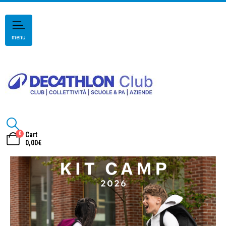
menu
0
Cart
0,00
€