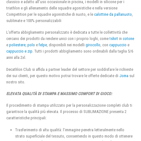
classico e adatto all’uso occasionale in piscina, i modelli in silicone per i
triathlon e gli allenamento delle squadre agonistiche e nella versione
Competition per le squadre agonistiche di nuoto, e le
calottine da pallanuoto
,
sublimate e 100% personalizzabili
L’offerta abbigliamento personalizzato è dedicata a tutte le collettività che
cercano dei prodotti da rendere unici con i proprio loghi, come
tshirt
in
cotone
e
poliestere
,
polo
e
felpe
, disponibili nei modelli
girocollo
, con
cappuccio
e
cappuccio e zip
. Tutti i prodotti abbigliamento sono ordinabili dalla taglia 5/6
anni alla 2xl.
Decathlon Club si affida a partner leader del settore per soddisfare le richieste
dei sui clienti, per questo motivo potrai trovare le offerte dedicate di
Joma
sul
nostro sito.
ELEVATA QUALITÀ DI STAMPA E MASSIMO COMFORT DI GIOCO:
Il procedimento di stampa utilizzato per la personalizzazione completi club ti
garantisce la qualità più elevata. Il processo di SUBLIMAZIONE presenta 2
caratteristiche principali:
Trasferimento di alta qualità: l’immagine penetra letteralmente nello
strato superficiale del tessuto, consentendo in questo modo di ottenere