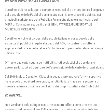
UN TEAM DEDICATO ALLE SCUOLE E LE PA
Decathlonclub ha sviluppato competenze specifiche per soddisfare l’esigenze
delle scuole e delle Pubbliche amministrazioni, Siamo presenti e abilitati nei
principali marketplace della Pubblica Amministrazione e in particolare sul
MEPA di Consip, nei seguenti bandi: BENI: ATTREZZATURE SPORTIVE,
MUSICALI E RICREATIVE
Decathlon è vicino ai bisogni delle scuole italiane e, consapevole delle
esigenze di pubblicità legate al mondo del PON, ha costruito un’offerta
apposita dedicata ai materiali e all’abbigliamento personalizzabile con i loghi
ufficiali PON.
Offriamo una carta scuola per tutti gli istituti scolastici che desiderano
agevolare lo sport ed usufruire dell’associazione delle carte dei propri alunni.
Dal 2016 inoltre, Decathlon Club, si impegna a promuovere l’attività sportiva
nelle scuole di ogni ordine e grado, in tutta Italia, attraverso la scoperta di
nuove e inclusive discipline con l’aiuto dei propri sportivi e dei Club Gold.
ED INOLTRE…
Non vendiamo solo abbigliamento, nella nostra offerta sono presenti tanti
accessori
indispensabili per l’allenamento e la pratica agonistica della tua