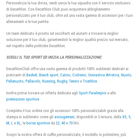
Personalizza la tua divisa, rendi unica la tua squadra con il servizio esclusivo
di Decathlon. Con Decathlon Club puoi acquistare abbigliamento
personalizzato per il tuo club, oltre ad una vasta gamma di accessori per i tuoi
allenamenti e le tue partite.
Un team dedicato è pronto ad ascoltarti ed aiutarti a trovare la miglior
soluzione per il tuo club, garantendoti la miglior qualità prezzo sul mercato,
nel rispetto delle politiche Decathlon.
SCEGLI IL TUO SPORT ED INIZIA LA PERSONALIZZAZIONE:
DecathlonClub offre una vasta gamma di prodotti 100% sublimati dedicati ai
praticanti di
Basket
,
Beach sport
,
Calcio
,
Ciclismo
,
Ginnastica Artistica
,
Nuoto
,
Pallanuoto
,
Pallavolo
,
Running
,
Rugby
,
Tennis
e
Triathlon
.
Inoltre potrai trovare un offerta dedicata agli
Sport Paralimpici
e alle
premiazioni sportive
Completa il tuo ordine con gli accessori 100% personalizzabili grazie alla
stampa in sublimato come gli
asciugamani
, disponibili in 5 misure, dalla
XS
,
S
,
M
,
L
e
XL
, le
borse sportive
da
22
,
40
e
70
litri.
Scopri la nostra offera di cuffie personalizzate, il modello in poliestere, più