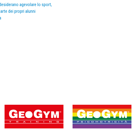
e desiderano agevolare lo sport,
arte dei propri alunni
a