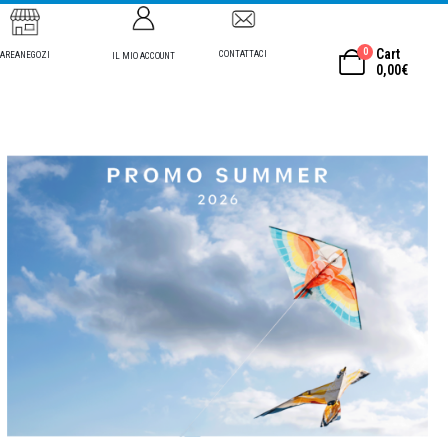
0
Cart
CONTATTACI
AREANEGOZI
IL MIO ACCOUNT
0,00
€