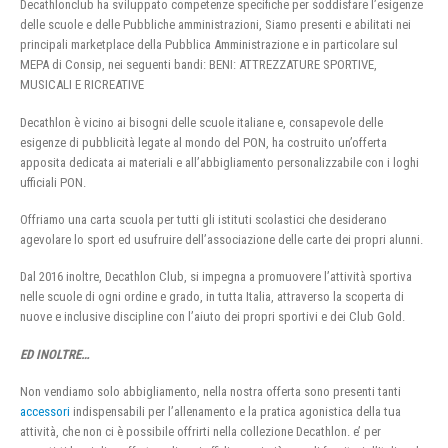
Decathlonclub ha sviluppato competenze specifiche per soddisfare l’esigenze
delle scuole e delle Pubbliche amministrazioni, Siamo presenti e abilitati nei
principali marketplace della Pubblica Amministrazione e in particolare sul
MEPA di Consip, nei seguenti bandi: BENI: ATTREZZATURE SPORTIVE,
MUSICALI E RICREATIVE
Decathlon è vicino ai bisogni delle scuole italiane e, consapevole delle
esigenze di pubblicità legate al mondo del PON, ha costruito un’offerta
apposita dedicata ai materiali e all’abbigliamento personalizzabile con i loghi
ufficiali PON.
Offriamo una carta scuola per tutti gli istituti scolastici che desiderano
agevolare lo sport ed usufruire dell’associazione delle carte dei propri alunni.
Dal 2016 inoltre, Decathlon Club, si impegna a promuovere l’attività sportiva
nelle scuole di ogni ordine e grado, in tutta Italia, attraverso la scoperta di
nuove e inclusive discipline con l’aiuto dei propri sportivi e dei Club Gold.
ED INOLTRE…
Non vendiamo solo abbigliamento, nella nostra offerta sono presenti tanti
accessori
indispensabili per l’allenamento e la pratica agonistica della tua
attività, che non ci è possibile offrirti nella collezione Decathlon. e’ per