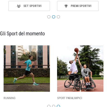
SET SPORTIVI
PREMI SPORTIVI
Gli Sport del momento
ALIMPICI
CALCIO
BASKET