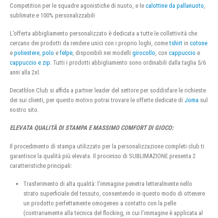
Competition per le squadre agonistiche di nuoto, e le
calottine da pallanuoto
,
sublimate e 100% personalizzabili
L’offerta abbigliamento personalizzato è dedicata a tutte le collettività che
cercano dei prodotti da rendere unici con i proprio loghi, come
tshirt
in
cotone
e
poliestere
,
polo
e
felpe
, disponibili nei modelli
girocollo
, con
cappuccio
e
cappuccio e zip
. Tutti i prodotti abbigliamento sono ordinabili dalla taglia 5/6
anni alla 2xl.
Decathlon Club si affida a partner leader del settore per soddisfare le richieste
dei sui clienti, per questo motivo potrai trovare le offerte dedicate di
Joma
sul
nostro sito.
ELEVATA QUALITÀ DI STAMPA E MASSIMO COMFORT DI GIOCO:
Il procedimento di stampa utilizzato per la personalizzazione completi club ti
garantisce la qualità più elevata. Il processo di SUBLIMAZIONE presenta 2
caratteristiche principali:
Trasferimento di alta qualità: l’immagine penetra letteralmente nello
strato superficiale del tessuto, consentendo in questo modo di ottenere
un prodotto perfettamente omogeneo a contatto con la pelle
(contrariamente alla tecnica del flocking, in cui l’immagine è applicata al