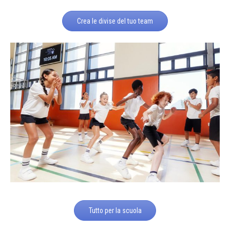
Crea le divise del tuo team
Tutto per la scuola