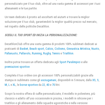
personalizzato per il tuo club, oltre ad una vasta gamma di accessori per i tuoi
allenamenti e le tue partite.
Un team dedicato è pronto ad ascoltarti ed aiutarti a trovare la miglior
soluzione per il tuo club, garantendoti la miglior qualità prezzo sul mercato,
nel rispetto delle politiche Decathlon.
SCEGLI IL TUO SPORT ED INIZIA LA PERSONALIZZAZIONE:
DecathlonClub offre una vasta gamma di prodotti 100% sublimati dedicati ai
praticanti di
Basket
,
Beach sport
,
Calcio
,
Ciclismo
,
Ginnastica Artistica
,
Nuoto
,
Pallanuoto
,
Pallavolo
,
Running
,
Rugby
,
Tennis
e
Triathlon
.
Inoltre potrai trovare un offerta dedicata agli
Sport Paralimpici
e alle
premiazioni sportive
Completa il tuo ordine con gli accessori 100% personalizzabili grazie alla
stampa in sublimato come gli
asciugamani
, disponibili in 5 misure, dalla
XS
,
S
,
M
,
L
e
XL
, le
borse sportive
da
22
,
40
e
70
litri.
Scopri la nostra offera di cuffie personalizzate, il modello in poliestere, più
classico e adatto all’uso occasionale in piscina, i modelli in silicone per i
triathlon e gli allenamento delle squadre agonistiche e nella versione