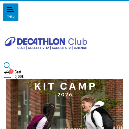
menu
0
Cart
0,00
€