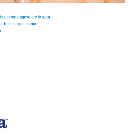
e desiderano agevolare lo sport,
arte dei propri alunni
a