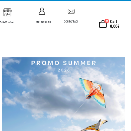
0
Cart
CONTATTACI
AREANEGOZI
IL MIO ACCOUNT
0,00
€