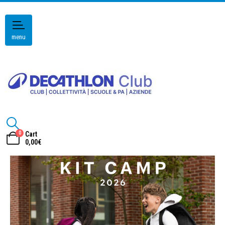
menu
0
Cart
0,00
€