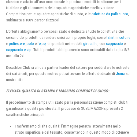
classico e adatto all’uso occasionale in piscina, i modelli in silicone per i
triathlon e gli allenamento delle squadre agonistiche e nella versione
Competition per le squadre agonistiche di nuoto, e le
calottine da pallanuoto
,
sublimate e 100% personalizzabili
L’offerta abbigliamento personalizzato è dedicata a tutte le collettività che
cercano dei prodotti da rendere unici con i proprio loghi, come
tshirt
in
cotone
e
poliestere
,
polo
e
felpe
, disponibili nei modelli
girocollo
, con
cappuccio
e
cappuccio e zip
. Tutti i prodotti abbigliamento sono ordinabili dalla taglia 5/6
anni alla 2xl.
Decathlon Club si affida a partner leader del settore per soddisfare le richieste
dei sui clienti, per questo motivo potrai trovare le offerte dedicate di
Joma
sul
nostro sito.
ELEVATA QUALITÀ DI STAMPA E MASSIMO COMFORT DI GIOCO:
Il procedimento di stampa utilizzato per la personalizzazione completi club ti
garantisce la qualità più elevata. Il processo di SUBLIMAZIONE presenta 2
caratteristiche principali:
Trasferimento di alta qualità: l’immagine penetra letteralmente nello
strato superficiale del tessuto, consentendo in questo modo di ottenere