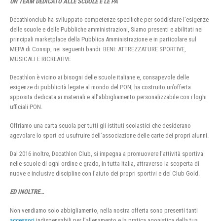
UN TEAM DEDICATO ALLE SCUOLE E LE PA
Decathlonclub ha sviluppato competenze specifiche per soddisfare l’esigenze
delle scuole e delle Pubbliche amministrazioni, Siamo presenti e abilitati nei
principali marketplace della Pubblica Amministrazione e in particolare sul
MEPA di Consip, nei seguenti bandi: BENI: ATTREZZATURE SPORTIVE,
MUSICALI E RICREATIVE
Decathlon è vicino ai bisogni delle scuole italiane e, consapevole delle
esigenze di pubblicità legate al mondo del PON, ha costruito un’offerta
apposita dedicata ai materiali e all’abbigliamento personalizzabile con i loghi
ufficiali PON.
Offriamo una carta scuola per tutti gli istituti scolastici che desiderano
agevolare lo sport ed usufruire dell’associazione delle carte dei propri alunni.
Dal 2016 inoltre, Decathlon Club, si impegna a promuovere l’attività sportiva
nelle scuole di ogni ordine e grado, in tutta Italia, attraverso la scoperta di
nuove e inclusive discipline con l’aiuto dei propri sportivi e dei Club Gold.
ED INOLTRE…
Non vendiamo solo abbigliamento, nella nostra offerta sono presenti tanti
accessori
indispensabili per l’allenamento e la pratica agonistica della tua