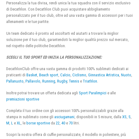
Personalizza la tua divisa, rendi unica la tua squadra con il servizio esclusivo
di Decathlon. Con Decathlon Club puoi acquistare abbigliamento
personalizzato per il tuo club, oltre ad una vasta gamma di accessori per i tuoi
allenamenti e le tue partite.
Un team dedicato è pronto ad ascoltarti ed aiutarti a trovare la miglior
soluzione per il tuo club, garantendoti la miglior qualità prezzo sul mercato,
nel rispetto delle politiche Decathlon.
SCEGLI IL TUO SPORT ED INIZIA LA PERSONALIZZAZIONE:
DecathlonClub offre una vasta gamma di prodotti 100% sublimati dedicati ai
praticanti di
Basket
,
Beach sport
,
Calcio
,
Ciclismo
,
Ginnastica Artistica
,
Nuoto
,
Pallanuoto
,
Pallavolo
,
Running
,
Rugby
,
Tennis
e
Triathlon
.
Inoltre potrai trovare un offerta dedicata agli
Sport Paralimpici
e alle
premiazioni sportive
Completa il tuo ordine con gli accessori 100% personalizzabili grazie alla
stampa in sublimato come gli
asciugamani
, disponibili in 5 misure, dalla
XS
,
S
,
M
,
L
e
XL
, le
borse sportive
da
22
,
40
e
70
litri.
Scopri la nostra offera di cuffie personalizzate, il modello in poliestere, più