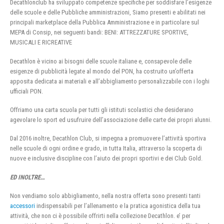
Decathlonclub ha sviluppato competenze specifiche per soddisfare l’esigenze
delle scuole e delle Pubbliche amministrazioni, Siamo presenti e abilitati nei
principali marketplace della Pubblica Amministrazione e in particolare sul
MEPA di Consip, nei seguenti bandi: BENI: ATTREZZATURE SPORTIVE,
MUSICALI E RICREATIVE
Decathlon è vicino ai bisogni delle scuole italiane e, consapevole delle
esigenze di pubblicità legate al mondo del PON, ha costruito un’offerta
apposita dedicata ai materiali e all’abbigliamento personalizzabile con i loghi
ufficiali PON.
Offriamo una carta scuola per tutti gli istituti scolastici che desiderano
agevolare lo sport ed usufruire dell’associazione delle carte dei propri alunni.
Dal 2016 inoltre, Decathlon Club, si impegna a promuovere l’attività sportiva
nelle scuole di ogni ordine e grado, in tutta Italia, attraverso la scoperta di
nuove e inclusive discipline con l’aiuto dei propri sportivi e dei Club Gold.
ED INOLTRE…
Non vendiamo solo abbigliamento, nella nostra offerta sono presenti tanti
accessori
indispensabili per l’allenamento e la pratica agonistica della tua
attività, che non ci è possibile offrirti nella collezione Decathlon. e’ per