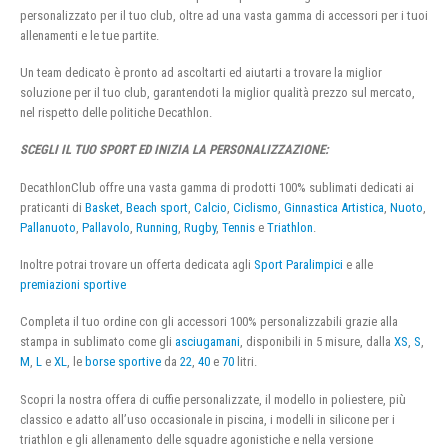
personalizzato per il tuo club, oltre ad una vasta gamma di accessori per i tuoi
allenamenti e le tue partite.
Un team dedicato è pronto ad ascoltarti ed aiutarti a trovare la miglior
soluzione per il tuo club, garantendoti la miglior qualità prezzo sul mercato,
nel rispetto delle politiche Decathlon.
SCEGLI IL TUO SPORT ED INIZIA LA PERSONALIZZAZIONE:
DecathlonClub offre una vasta gamma di prodotti 100% sublimati dedicati ai
praticanti di
Basket
,
Beach sport
,
Calcio
,
Ciclismo
,
Ginnastica Artistica
,
Nuoto
,
Pallanuoto
,
Pallavolo
,
Running
,
Rugby
,
Tennis
e
Triathlon
.
Inoltre potrai trovare un offerta dedicata agli
Sport Paralimpici
e alle
premiazioni sportive
Completa il tuo ordine con gli accessori 100% personalizzabili grazie alla
stampa in sublimato come gli
asciugamani
, disponibili in 5 misure, dalla
XS
,
S
,
M
,
L
e
XL
, le
borse sportive
da
22
,
40
e
70
litri.
Scopri la nostra offera di cuffie personalizzate, il modello in poliestere, più
classico e adatto all’uso occasionale in piscina, i modelli in silicone per i
triathlon e gli allenamento delle squadre agonistiche e nella versione