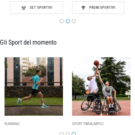
SET SPORTIVI
PREMI SPORTIVI
Gli Sport del momento
RT PARALIMPICI
CALCIO
BA