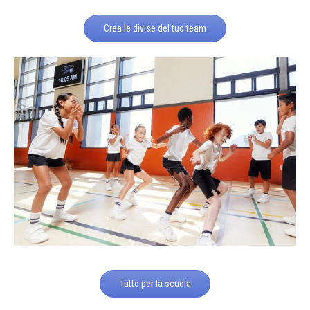
Crea le divise del tuo team
Tutto per la scuola