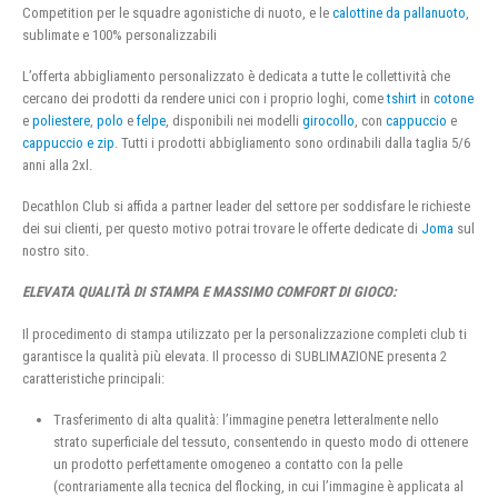
Competition per le squadre agonistiche di nuoto, e le
calottine da pallanuoto
,
sublimate e 100% personalizzabili
L’offerta abbigliamento personalizzato è dedicata a tutte le collettività che
cercano dei prodotti da rendere unici con i proprio loghi, come
tshirt
in
cotone
e
poliestere
,
polo
e
felpe
, disponibili nei modelli
girocollo
, con
cappuccio
e
cappuccio e zip
. Tutti i prodotti abbigliamento sono ordinabili dalla taglia 5/6
anni alla 2xl.
Decathlon Club si affida a partner leader del settore per soddisfare le richieste
dei sui clienti, per questo motivo potrai trovare le offerte dedicate di
Joma
sul
nostro sito.
ELEVATA QUALITÀ DI STAMPA E MASSIMO COMFORT DI GIOCO:
Il procedimento di stampa utilizzato per la personalizzazione completi club ti
garantisce la qualità più elevata. Il processo di SUBLIMAZIONE presenta 2
caratteristiche principali:
Trasferimento di alta qualità: l’immagine penetra letteralmente nello
strato superficiale del tessuto, consentendo in questo modo di ottenere
un prodotto perfettamente omogeneo a contatto con la pelle
(contrariamente alla tecnica del flocking, in cui l’immagine è applicata al