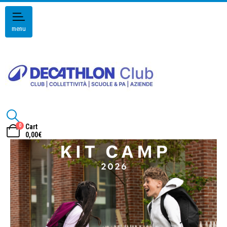
menu
0
Cart
0,00
€