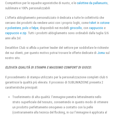
Competition per le squadre agonistiche di nuoto, e le
calottine da pallanuoto
,
sublimate e 100% personalizzabili
L’offerta abbigliamento personalizzato è dedicata a tutte le collettività che
cercano dei prodotti da rendere unici con i proprio loghi, come
tshirt
in
cotone
e
poliestere
,
polo
e
felpe
, disponibili nei modelli
girocollo
, con
cappuccio
e
cappuccio e zip
. Tutti i prodotti abbigliamento sono ordinabili dalla taglia 5/6
anni alla 2xl.
Decathlon Club si affida a partner leader del settore per soddisfare le richieste
dei sui clienti, per questo motivo potrai trovare le offerte dedicate di
Joma
sul
nostro sito.
ELEVATA QUALITÀ DI STAMPA E MASSIMO COMFORT DI GIOCO:
Il procedimento di stampa utilizzato per la personalizzazione completi club ti
garantisce la qualità più elevata. Il processo di SUBLIMAZIONE presenta 2
caratteristiche principali:
Trasferimento di alta qualità: l’immagine penetra letteralmente nello
strato superficiale del tessuto, consentendo in questo modo di ottenere
un prodotto perfettamente omogeneo a contatto con la pelle
(contrariamente alla tecnica del flocking, in cui l’immagine è applicata al