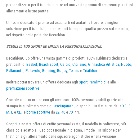
personalizzato per il tuo club, oltre ad una vasta gamma di accessori per i tuoi
allenamenti e le tue partite.
Un team dedicato è pronto ad ascoltarti ed aiutarti a trovare la miglior
soluzione per il tuo club, garantendoti la miglior qualità prezzo sul mercato,
nel rispetto delle politiche Decathlon.
SCEGLI IL TUO SPORT ED INIZIA LA PERSONALIZZAZIONE:
DecathlonClub offre una vasta gamma di prodotti 100% sublimati dedicati ai
praticanti di
Basket
,
Beach sport
,
Calcio
,
Ciclismo
,
Ginnastica Artistica
,
Nuoto
,
Pallanuoto
,
Pallavolo
,
Running
,
Rugby
,
Tennis
e
Triathlon
.
Inoltre potrai trovare un offerta dedicata agli
Sport Paralimpici
e alle
premiazioni sportive
Completa il tuo ordine con gli accessori 100% personalizzabili grazie alla
stampa in sublimato come gli
asciugamani
, disponibili in 5 misure, dalla
XS
,
S
,
M
,
L
e
XL
, le
borse sportive
da
22
,
40
e
70
litri.
Scopri la nostra offera di cuffie personalizzate, il modello in poliestere, più
classico e adatto all’uso occasionale in piscina, i modelli in silicone per i
triathlon e gli allenamento delle squadre agonistiche e nella versione