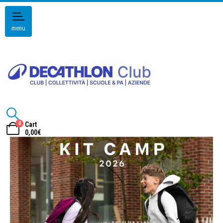
menu
0
Cart
0,00
€