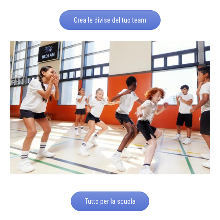
Crea le divise del tuo team
Tutto per la scuola