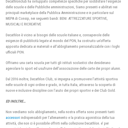
Decathlonclub ha sviluppato competenze specifiche per soddisfare l’esigenze
delle scuole e delle Pubbliche amministrazioni, Siamo presenti e abilitati nei
principali marketplace della Pubblica Amministrazione e in particolare sul
MEPA di Consip, nei seguenti bandi: BENI: ATTREZZATURE SPORTIVE,
MUSICALI E RICREATIVE
Decathlon è vicino ai bisogni delle scuole italiane e, consapevole delle
esigenze di pubblicità legate al mondo del PON, ha costruito un’offerta
apposita dedicata ai materiali e all’abbigliamento personalizzabile con i loghi
ufficiali PON.
Offriamo una carta scuola per tutti gli istituti scolastici che desiderano
agevolare lo sport ed usufruire dell’associazione delle carte dei propri alunni.
Dal 2016 inoltre, Decathlon Club, si impegna a promuovere l’attività sportiva
nelle scuole di ogni ordine e grado, in tutta Italia, attraverso la scoperta di
nuove e inclusive discipline con l’aiuto dei propri sportivi e dei Club Gold.
ED INOLTRE…
Non vendiamo solo abbigliamento, nella nostra offerta sono presenti tanti
accessori
indispensabili per l’allenamento e la pratica agonistica della tua
attività, che non ci è possibile offrirti nella collezione Decathlon. e’ per