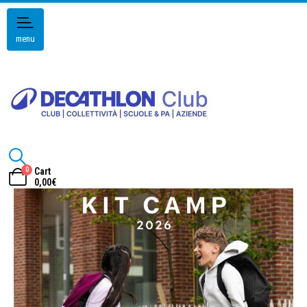
menu
0
Cart
0,00
€