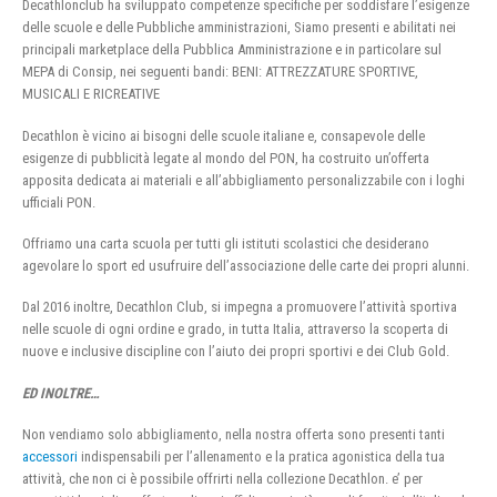
Decathlonclub ha sviluppato competenze specifiche per soddisfare l’esigenze
delle scuole e delle Pubbliche amministrazioni, Siamo presenti e abilitati nei
principali marketplace della Pubblica Amministrazione e in particolare sul
MEPA di Consip, nei seguenti bandi: BENI: ATTREZZATURE SPORTIVE,
MUSICALI E RICREATIVE
Decathlon è vicino ai bisogni delle scuole italiane e, consapevole delle
esigenze di pubblicità legate al mondo del PON, ha costruito un’offerta
apposita dedicata ai materiali e all’abbigliamento personalizzabile con i loghi
ufficiali PON.
Offriamo una carta scuola per tutti gli istituti scolastici che desiderano
agevolare lo sport ed usufruire dell’associazione delle carte dei propri alunni.
Dal 2016 inoltre, Decathlon Club, si impegna a promuovere l’attività sportiva
nelle scuole di ogni ordine e grado, in tutta Italia, attraverso la scoperta di
nuove e inclusive discipline con l’aiuto dei propri sportivi e dei Club Gold.
ED INOLTRE…
Non vendiamo solo abbigliamento, nella nostra offerta sono presenti tanti
accessori
indispensabili per l’allenamento e la pratica agonistica della tua
attività, che non ci è possibile offrirti nella collezione Decathlon. e’ per