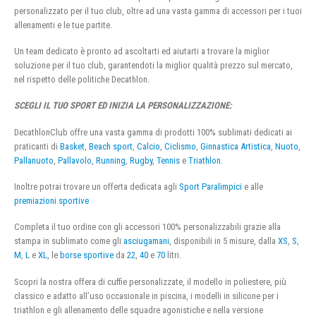
personalizzato per il tuo club, oltre ad una vasta gamma di accessori per i tuoi
allenamenti e le tue partite.
Un team dedicato è pronto ad ascoltarti ed aiutarti a trovare la miglior
soluzione per il tuo club, garantendoti la miglior qualità prezzo sul mercato,
nel rispetto delle politiche Decathlon.
SCEGLI IL TUO SPORT ED INIZIA LA PERSONALIZZAZIONE:
DecathlonClub offre una vasta gamma di prodotti 100% sublimati dedicati ai
praticanti di
Basket
,
Beach sport
,
Calcio
,
Ciclismo
,
Ginnastica Artistica
,
Nuoto
,
Pallanuoto
,
Pallavolo
,
Running
,
Rugby
,
Tennis
e
Triathlon
.
Inoltre potrai trovare un offerta dedicata agli
Sport Paralimpici
e alle
premiazioni sportive
Completa il tuo ordine con gli accessori 100% personalizzabili grazie alla
stampa in sublimato come gli
asciugamani
, disponibili in 5 misure, dalla
XS
,
S
,
M
,
L
e
XL
, le
borse sportive
da
22
,
40
e
70
litri.
Scopri la nostra offera di cuffie personalizzate, il modello in poliestere, più
classico e adatto all’uso occasionale in piscina, i modelli in silicone per i
triathlon e gli allenamento delle squadre agonistiche e nella versione