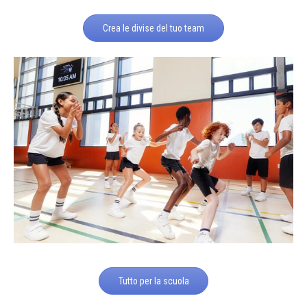
Crea le divise del tuo team
Tutto per la scuola