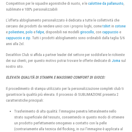
Competition per le squadre agonistiche di nuoto, e le
calottine da pallanuoto
,
sublimate e 100% personalizzabili
L’offerta abbigliamento personalizzato è dedicata a tutte le collettività che
cercano dei prodotti da rendere unici con i proprio loghi, come
tshirt
in
cotone
e
poliestere
,
polo
e
felpe
, disponibili nei modelli
girocollo
, con
cappuccio
e
cappuccio e zip
. Tutti i prodotti abbigliamento sono ordinabili dalla taglia 5/6
anni alla 2xl.
Decathlon Club si affida a partner leader del settore per soddisfare le richieste
dei sui clienti, per questo motivo potrai trovare le offerte dedicate di
Joma
sul
nostro sito.
ELEVATA QUALITÀ DI STAMPA E MASSIMO COMFORT DI GIOCO:
Il procedimento di stampa utilizzato per la personalizzazione completi club ti
garantisce la qualità più elevata. Il processo di SUBLIMAZIONE presenta 2
caratteristiche principali:
Trasferimento di alta qualità: l’immagine penetra letteralmente nello
strato superficiale del tessuto, consentendo in questo modo di ottenere
un prodotto perfettamente omogeneo a contatto con la pelle
(contrariamente alla tecnica del flocking, in cui l’immagine è applicata al